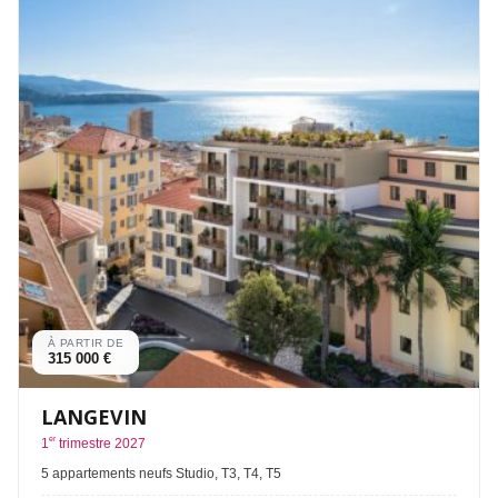
À PARTIR DE
315 000 €
LANGEVIN
er
1
trimestre 2027
5 appartements neufs Studio, T3, T4, T5