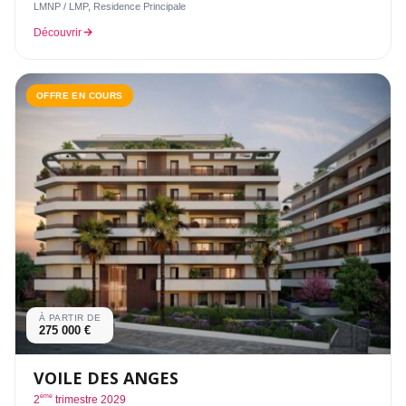
LMNP / LMP, Residence Principale
Découvrir
OFFRE EN COURS
À PARTIR DE
275 000 €
VOILE DES ANGES
ème
2
trimestre 2029