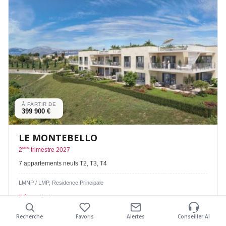
À PARTIR DE
399 900 €
LE MONTEBELLO
ème
2
trimestre 2027
7 appartements neufs T2, T3, T4
LMNP / LMP, Residence Principale
Découvrir
Recherche
Favoris
Alertes
Conseiller AI