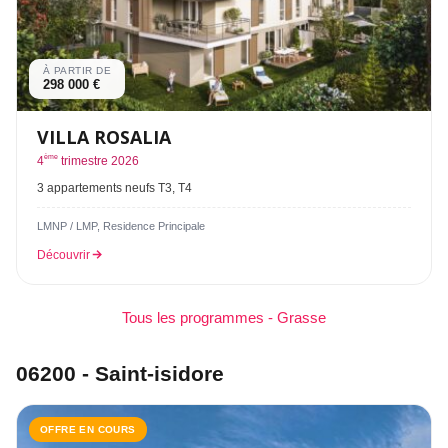
À PARTIR DE
298 000 €
VILLA ROSALIA
ème
4
trimestre 2026
3 appartements neufs T3, T4
LMNP / LMP, Residence Principale
Découvrir
Tous les programmes - Grasse
06200 - Saint-isidore
OFFRE EN COURS