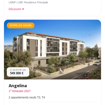
LMNP / LMP, Residence Principale
Découvrir
OFFRE EN COURS
À PARTIR DE
549 000 €
Angelina
er
1
trimestre 2027
2 appartements neufs T3, T4