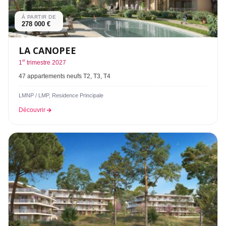
À PARTIR DE
278 000 €
LA CANOPEE
er
1
trimestre 2027
47 appartements neufs T2, T3, T4
LMNP / LMP, Residence Principale
Découvrir