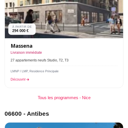
À PARTIR DE
294 000 €
Massena
Livraison immédiate
27 appartements neufs Studio, T2, T3
LMNP / LMP, Residence Principale
Découvrir
Tous les programmes - Nice
06600 - Antibes