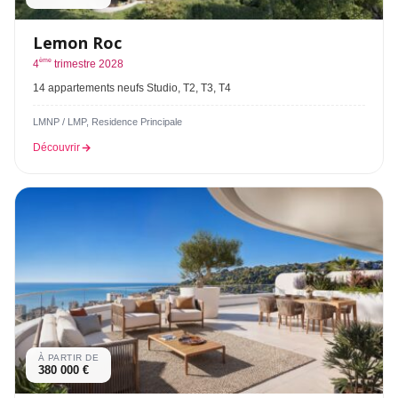
Lemon Roc
ème
4
trimestre 2028
14 appartements neufs Studio, T2, T3, T4
LMNP / LMP, Residence Principale
Découvrir
À PARTIR DE
380 000 €