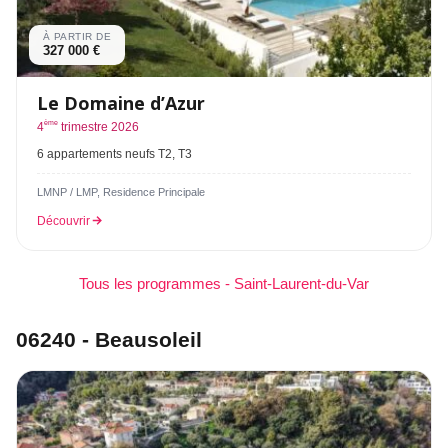
À PARTIR DE
327 000 €
Le Domaine d’Azur
ème
4
trimestre 2026
6 appartements neufs T2, T3
LMNP / LMP, Residence Principale
Découvrir
Tous les programmes - Saint-Laurent-du-Var
06240 - Beausoleil