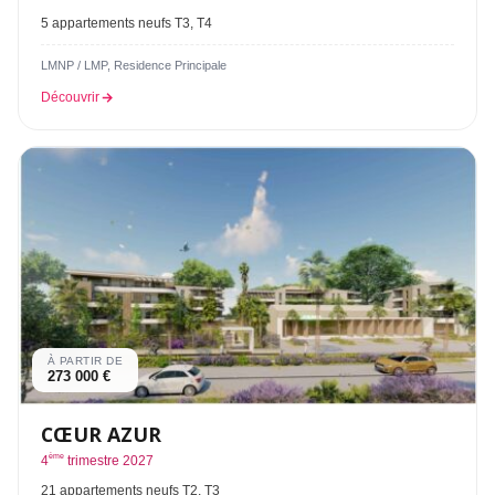
5 appartements neufs T3, T4
LMNP / LMP, Residence Principale
Découvrir
À PARTIR DE
273 000 €
CŒUR AZUR
ème
4
trimestre 2027
21 appartements neufs T2, T3