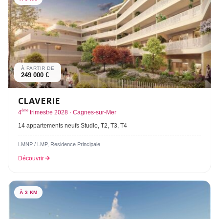
À PARTIR DE
249 000 €
CLAVERIE
ème
4
trimestre 2028 · Cagnes-sur-Mer
14 appartements neufs Studio, T2, T3, T4
LMNP / LMP, Residence Principale
Découvrir
À 3 KM