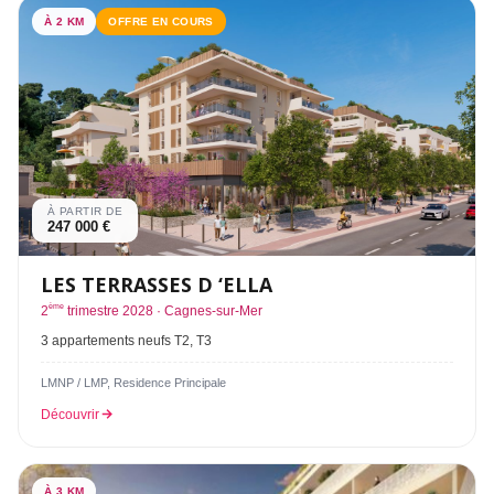
À 2 KM
OFFRE EN COURS
À PARTIR DE
247 000 €
LES TERRASSES D ‘ELLA
ème
2
trimestre 2028 · Cagnes-sur-Mer
3 appartements neufs T2, T3
LMNP / LMP, Residence Principale
Découvrir
À 3 KM