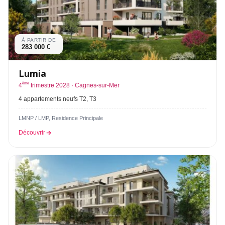
À PARTIR DE
283 000 €
Lumia
ème
4
trimestre 2028 · Cagnes-sur-Mer
4 appartements neufs T2, T3
LMNP / LMP, Residence Principale
Découvrir