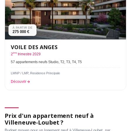
À PARTIR DE
275 000 €
VOILE DES ANGES
ème
2
trimestre 2029
57 appartements neufs Studio, T2, T3, T4, T5
LMNP / LMP, Residence Principale
Découvrir
Prix d'un appartement neuf à
Villeneuve-Loubet ?
Budget moyen pour un logement neuf à Villeneuve-Loubet, par