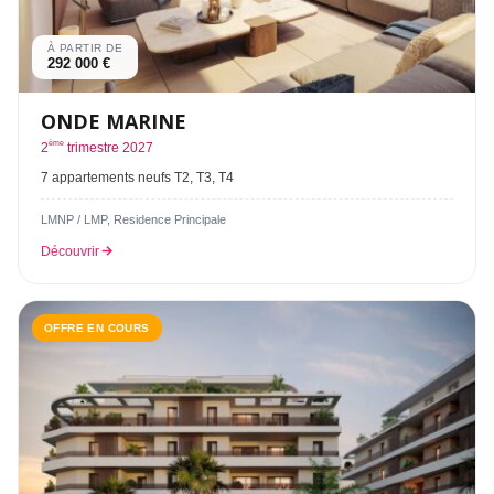
À PARTIR DE
292 000 €
ONDE MARINE
ème
2
trimestre 2027
7 appartements neufs T2, T3, T4
LMNP / LMP, Residence Principale
Découvrir
OFFRE EN COURS