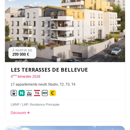
À PARTIR DE
299 000 €
LES TERRASSES DE BELLEVUE
ème
4
trimestre 2028
17 appartements neufs Studio, T2, T3, T4
LMNP / LMP, Residence Principale
Découvrir