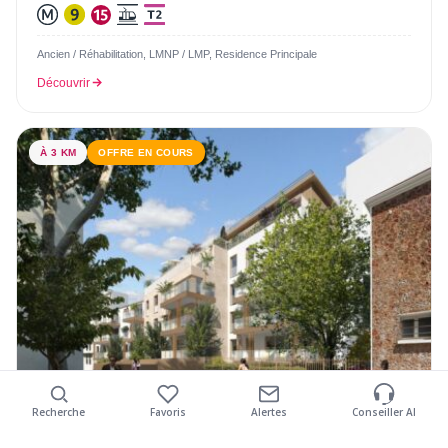
Ancien / Réhabilitation, LMNP / LMP, Residence Principale
Découvrir
À 3 KM
OFFRE EN COURS
À PARTIR DE
362 800 €
Recherche
Favoris
Alertes
Conseiller AI