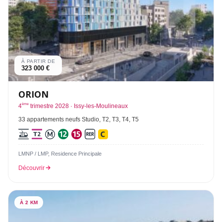
À PARTIR DE
323 000 €
ORION
ème
4
trimestre 2028 · Issy-les-Moulineaux
33 appartements neufs Studio, T2, T3, T4, T5
LMNP / LMP, Residence Principale
Découvrir
À 2 KM