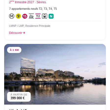
ème
2
trimestre 2027 · Sèvres
7 appartements neufs T2, T3, T4, T5
LMNP / LMP, Residence Principale
Découvrir
À 1 KM
À PARTIR DE
399 000 €