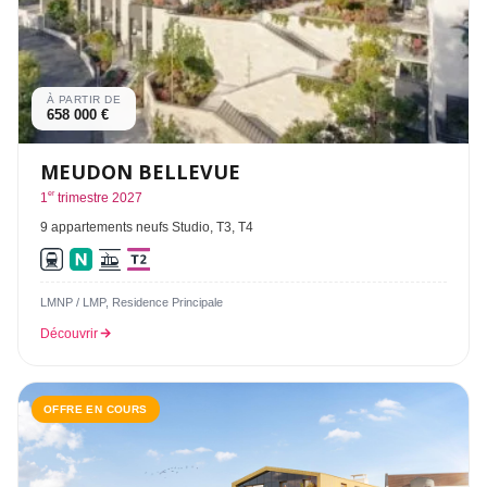
À PARTIR DE
658 000 €
MEUDON BELLEVUE
er
1
trimestre 2027
9 appartements neufs Studio, T3, T4
LMNP / LMP, Residence Principale
Découvrir
OFFRE EN COURS