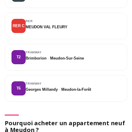
RER
RER C
MEUDON VAL FLEURY
TRAMWAY
T2
Brimborion
·
Meudon-Sur-Seine
TRAMWAY
T6
Georges Millandy
·
Meudon-la-Forêt
Pourquoi acheter un appartement neuf
à Meudon ?