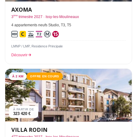
AXOMA
ème
3
trimestre 2027 · Issy-les-Moulineaux
4 appartements neufs Studio, T3, T5
LMNP / LMP, Residence Principale
Découvrir
À 2 KM
OFFRE EN COURS
À PARTIR DE
323 420 €
VILLA RODIN
ème
4
trimestre 2027 · Issy-les-Moulineaux