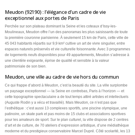
Meudon (92190) : l’élégance d’un cadre de vie
exceptionnel aux portes de Paris
Perchée sur son plateau dominant la Seine et les coteaux d’Issy-les-
Moulineaux, Meudon offre l’un des panoramas les plus saisissants de toute
la première couronne parisienne. À seulement 15 km de Paris, cette ville de
45 043 habitants répartis sur 9,9 km² cultive un art de vivre singulier, entre
espaces naturels préservés et vie culturelle foisonnante. Avec 3 programmes
de logements neufs disponibles pour 49 appartements, Meudon s’adresse à
une clientèle exigeante, éprise de qualité et sensible à la valeur
patrimoniale de son bien.
Meudon, une ville au cadre de vie hors du commun
Ce qui frappe d’abord à Meudon, c’est la beauté du site. La ville surplombe
un paysage exceptionnel — la Seine en contrebas, Paris à l’horizon — et
cette topographie spectaculaire a de tout temps attiré artistes et intellectuels
(Auguste Rodin y a vécu et travaillé). Mais Meudon, ce n’est pas que
l’esthétique : c’est aussi 13 complexes sportifs, une piscine olympique, une
patinoire, un skate park et pas moins de 15 clubs et associations sportives
pour les amateurs de sport. Sur le plan culturel, la ville dispose de 2 centres
d’art et de culture, de 70 ateliers d’expression artistique, d’une médiathèque
moderne et du prestigieux conservatoire Marcel Dupré. Côté scolarité, les 13