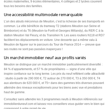
écoles maternelles, 9 écoles élémentaires, 4 collèges et 2 lycées couvrent
tous les besoins des familles.
Une accessibilité multimodale remarquable
L’un des atouts méconnus de Meudon, c’est la richesse de ses transports en
commun. La ville bénéficie du tramway T2 (stations Meudon-sur-Seine et
Brimborion) et du T6 (Meudon-la-Forêt et Georges Millandy), du RER C à la
station Meudon Val Fleury, et du Transilien N. Les axes routiers N118 et RD7
facilitent les déplacements en voiture. Une desserte qui a même valu à
Meudon de figurer sur le parcours du Tour de France 2014 — preuve que
ses routes ne sont pas passées inaperçues !
Un marché immobilier neuf aux profils variés
Meudon se distingue par un marché immobilier particulièrement diversifié :
84 % d’appartements, et 57 % de propriétaires — signe d’une ville qui
inspire confiance sur le long terme. Les prix du neuf reflètent cette attractivité
: studio à partir de 290 000 €, T2 autour de 270 000 €, T3 à 350 000 €, T4
aux alentours de 620 000 €, et T5+ dans des gammes très diverses pouvant
atteindre des niveaux exceptionnels pour les biens avec vue et prestations
haut de gamme.
Consultez sans attendre les 3 programmes neufs à Meudon référencés sur
immobilierduneuf.com et laissez nos conseillers vous guider vers le bien qui
correspond à votre projet de vie.