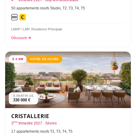
50 appartements neufs Studio, T2, T3, T4, T5
LMNP / LMP, Residence Principale
Découvrir
À 2 KM
OFFRE EN COURS
À PARTIR DE
330 000 €
CRISTALLERIE
ème
3
trimestre 2027 · Sèvres
17 appartements neufs T2, T3, T4, T5