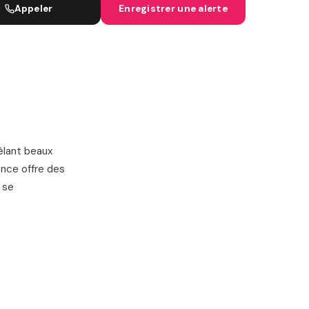
Appeler
Enregistrer une alerte
IGNES SNCF
êlant beaux
ence offre des
 se