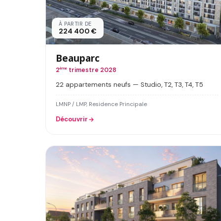
À PARTIR DE
224 400 €
Beauparc
2
ème
trimestre 2028
22 appartements neufs — Studio, T2, T3, T4, T5
LMNP / LMP, Residence Principale
Découvrir