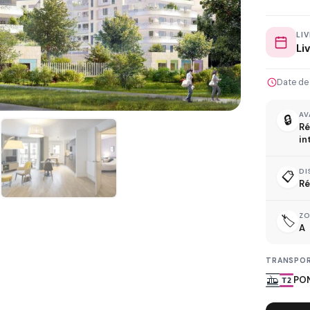
LI
Li
L
Date de
AV
🔒
Ré
in
DI
📋
D
Ré
Z
🏷️
A
TRANSPOR
R
PO