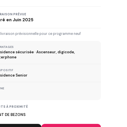
3 km
5 km
10 km
20 km
30 km+
VRAISON PRÉVUE
vré en Juin 2025
IVRAISON JUSQU'À
 livraison prévisionnelle pour ce programme neuf
Immédiate
2027
2028
2029
ANTAGES
sidence sécurisée · Ascenseur, digicode,
terphone
TVA réduite
SPOSITIF
ispositif TVA à 5,5%
sidence Senior
ONE
MÉTRO
TS À PROXIMITÉ
ER
NT DE BEZONS
TRAMWAY