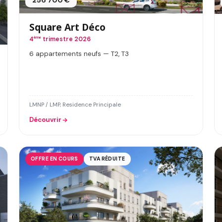
256 700 €
Square Art Déco
4
ème
trimestre 2026
6 appartements neufs — T2, T3
LMNP / LMP, Residence Principale
Découvrir
OFFRE EN COURS
TVA RÉDUITE