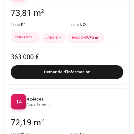
73,81 m
2
1
er
NO
—
—
7,70 m
2
363 000 €
Demande d'information
4 pièces
T4
Appartement
72,19 m
2
ème