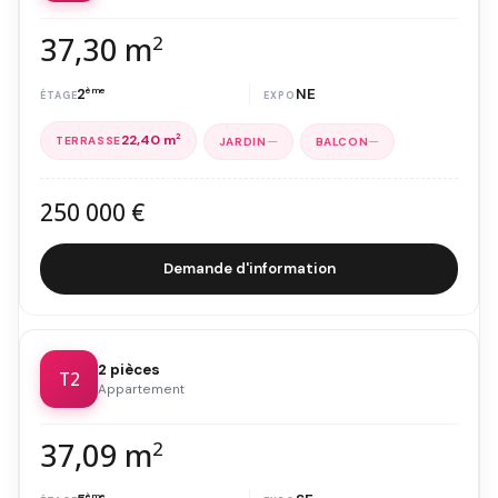
37,30 m
2
2
ème
NE
22,40 m
2
—
—
250 000 €
Demande d'information
2 pièces
T2
Appartement
37,09 m
2
ème