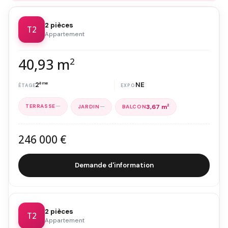
2 pièces
T2
Appartement
40,93 m
2
2
ème
NE
—
—
3,67 m
2
246 000 €
Demande d'information
2 pièces
T2
Appartement