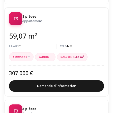
3 pièces
T3
Appartement
59,07 m
2
1
er
NO
—
—
6,45 m
2
307 000 €
Demande d'information
3 pièces
T3