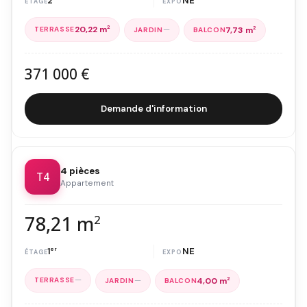
2
NE
20,22 m
2
—
7,73 m
2
371 000 €
Demande d'information
4 pièces
T4
Appartement
78,21 m
2
1
er
NE
—
—
4,00 m
2