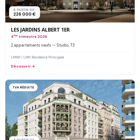
À PARTIR DE
226 000 €
LES JARDINS ALBERT 1ER
4
ème
trimestre 2026
2 appartements neufs — Studio, T3
LMNP / LMP, Residence Principale
Découvrir
TVA RÉDUITE
À PARTIR DE