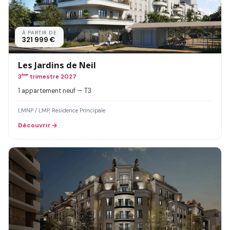
À PARTIR DE
321 999 €
Les Jardins de Neil
3
ème
trimestre 2027
1 appartement neuf — T3
LMNP / LMP, Residence Principale
Découvrir