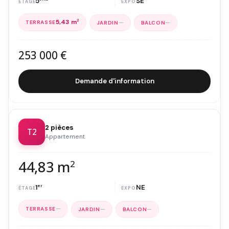
5
SE
5,43 m
2
—
—
253 000 €
Demande d'information
2 pièces
T2
Appartement
44,83 m
2
1
er
NE
—
—
—