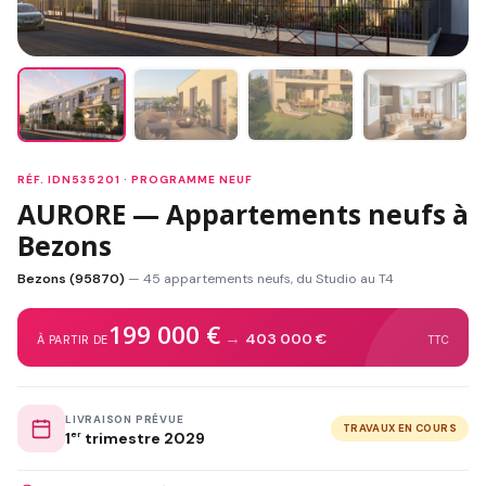
RÉF. IDN535201 · PROGRAMME NEUF
AURORE — Appartements neufs à
Bezons
Bezons (95870)
— 45 appartements neufs, du Studio au T4
199 000 €
→
403 000 €
À PARTIR DE
TTC
LIVRAISON PRÉVUE
TRAVAUX EN COURS
1
er
trimestre 2029