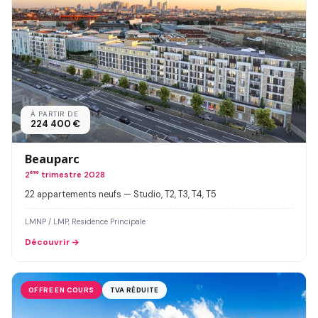
À PARTIR DE
224 400 €
Beauparc
2
ème
trimestre 2028
22 appartements neufs — Studio, T2, T3, T4, T5
LMNP / LMP, Residence Principale
Découvrir
OFFRE EN COURS
TVA RÉDUITE