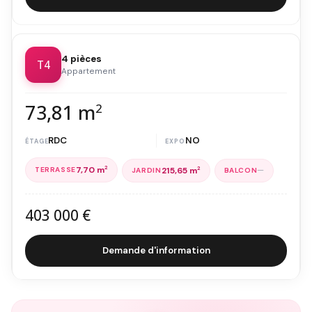
4 pièces
T4
Appartement
73,81 m
2
RDC
NO
7,70 m
2
—
215,65 m
2
403 000 €
Demande d'information