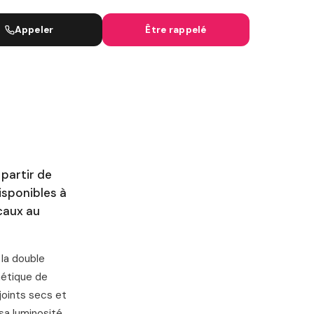
IGNES SNCF
Appeler
Être rappelé
 partir de
sponibles à
scaux au
 la double
hétique de
 joints secs et
sa luminosité