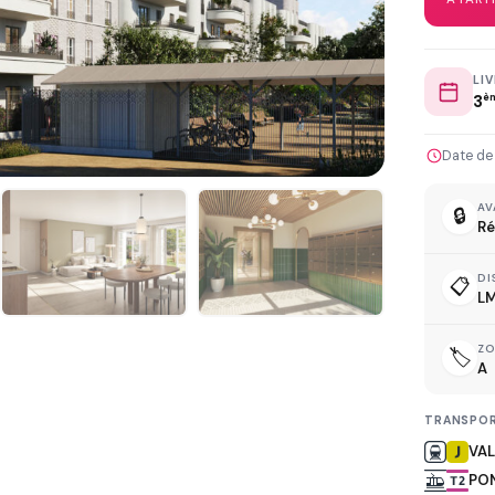
LI
3
è
L
Date de
AV
🔒
Ré
DI
📋
D
LM
Z
🏷️
A
TRANSPOR
R
VAL
PO