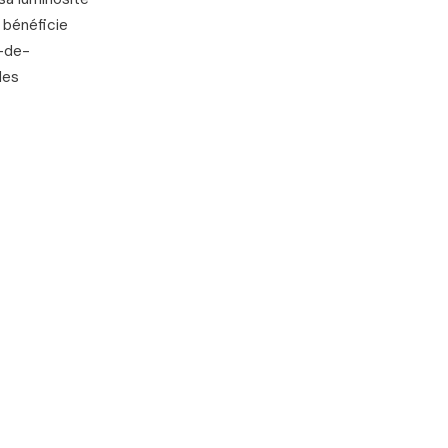
 bénéficie
z-de-
des