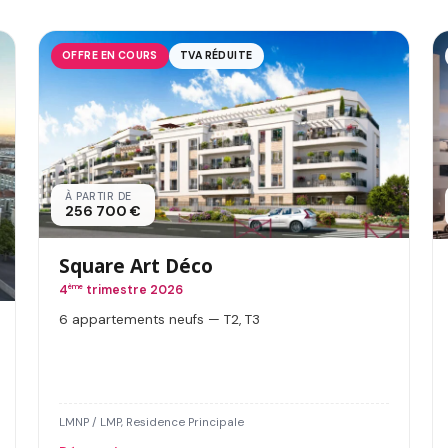
OFFRE EN COURS
TVA RÉDUITE
À PARTIR DE
256 700 €
Square Art Déco
4
ème
trimestre 2026
6 appartements neufs — T2, T3
LMNP / LMP, Residence Principale