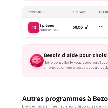
TYPOLOGIE
SURFACE
ÉTAG
3 pièces
T3
2
er
58,00 m
1
Appartement
Besoin d'aide pour choisi
Notre conseiller IA vous guide vers l'a
chrono, selon vos critères et votre bud
Autres programmes à Bezo
D'autres programmes neufs sont disponibles dans vo