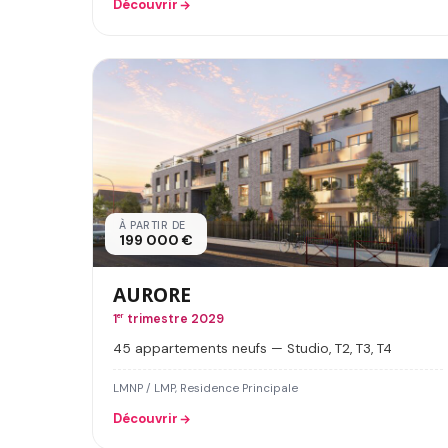
Découvrir
À PARTIR DE
199 000 €
AURORE
1
er
trimestre 2029
45 appartements neufs — Studio, T2, T3, T4
LMNP / LMP, Residence Principale
Découvrir