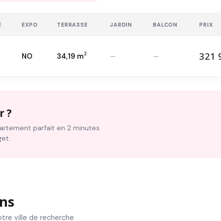
E
EXPO
TERRASSE
JARDIN
BALCON
PRIX
321 
2
NO
34,19 m
—
—
32
T3 — 1
er
2
r ?
ppartement parfait en 2 minutes
get.
ns
tre ville de recherche