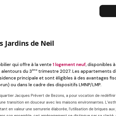
L
 Jardins de Neil
lier qui offre à la vente
1 logement neuf
, disponibles à
ème
x alentours du 3
trimestre 2027. Les appartements di
sidence principale et sont éligibles à des avantages fi
brun) ou dans le cadre des dispositifs LMNP/LMP.
uartier Jacques Prévert de Bezons, a pour vocation de redéfinir
 une transition en douceur avec les maisons environnantes. L’est
nt en valeur une serrurerie élaborée, l’utilisation de briques aux
 Dans son ensemble, cet aménagement se distingue par sa clarté, 