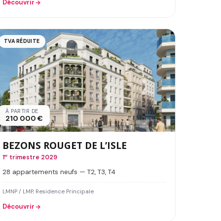
Découvrir
TVA RÉDUITE
À PARTIR DE
210 000 €
BEZONS ROUGET DE L’ISLE
1
er
trimestre 2029
28 appartements neufs — T2, T3, T4
LMNP / LMP, Residence Principale
Découvrir