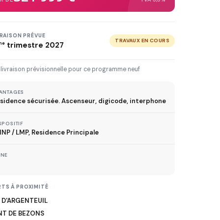
3 km
5 km
10 km
20 km
30 km+
VRAISON PRÉVUE
TRAVAUX EN COURS
me
trimestre 2027
IVRAISON JUSQU'À
 livraison prévisionnelle pour ce programme neuf
Immédiate
2027
2028
2029
ANTAGES
sidence sécurisée. Ascenseur, digicode, interphone
TVA réduite
SPOSITIF
ispositif TVA à 5,5%
NP / LMP, Residence Principale
ONE
MÉTRO
TS À PROXIMITÉ
ER
 D'ARGENTEUIL
NT DE BEZONS
TRAMWAY