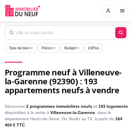
Type de bien
Pièces
Budget
Plus
Programme neuf à Villeneuve-
la-Garenne (92390) : 193
appartements neufs à vendre
Découvrez
2 programmes immobiliers neufs
et
193 logements
disponibles à la vente à
Villeneuve-la-Garenne
, dans le
département Hauts-de-Seine. Du Studio au T6, à partir de
164
404 € TTC
.