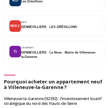
M15
Les Grésillons
RER
RER C
GENNEVILLIERS
·
LES GRÉSILLONS
TRAMWAY
T1
GENNEVILLIERS
·
La Noue
·
Mairie de Villeneuve-
la-Garenne
Pourquoi acheter un appartement neuf
à Villeneuve-la-Garenne ?
Villeneuve-la-Garenne (92392) : l’investissement locatif
stratégique du nord des Hauts-de-Seine