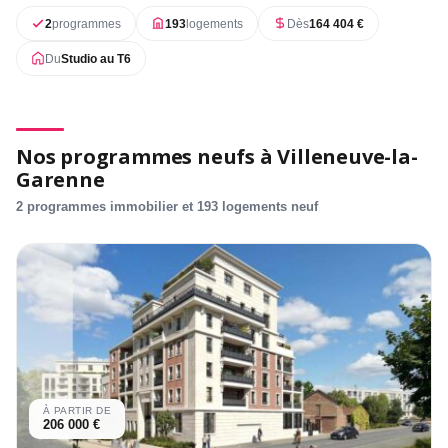
2
programmes
193
logements
Dès
164 404 €
Du
Studio au T6
Nos programmes neufs à Villeneuve-la-
Garenne
2 programmes immobilier et 193 logements neuf
À PARTIR DE
206 000 €