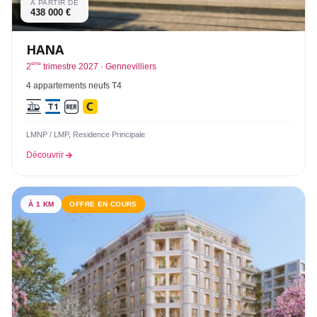
À PARTIR DE
438 000 €
HANA
ème
2
trimestre 2027 · Gennevilliers
4 appartements neufs T4
LMNP / LMP, Residence Principale
Découvrir
À 1 KM
OFFRE EN COURS