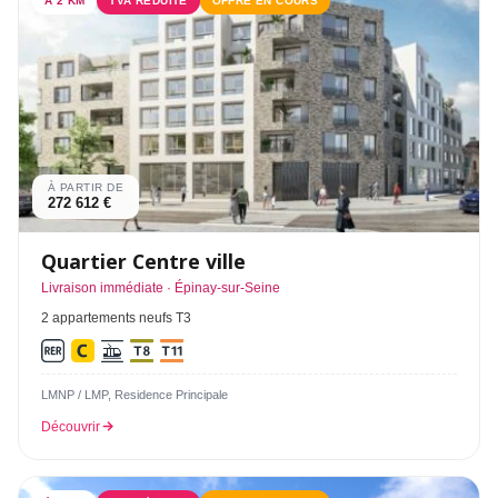
À 2 KM
TVA RÉDUITE
OFFRE EN COURS
À PARTIR DE
272 612 €
Quartier Centre ville
Livraison immédiate · Épinay-sur-Seine
2 appartements neufs T3
LMNP / LMP, Residence Principale
Découvrir