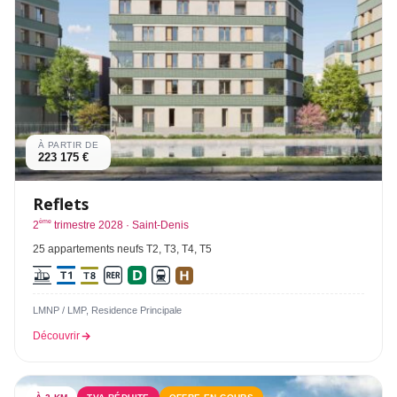
À PARTIR DE
223 175 €
Reflets
ème
2
trimestre 2028 · Saint-Denis
25 appartements neufs T2, T3, T4, T5
LMNP / LMP, Residence Principale
Découvrir