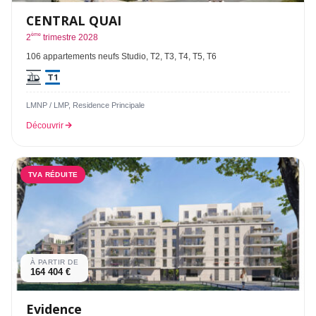
CENTRAL QUAI
ème
2
trimestre 2028
106 appartements neufs Studio, T2, T3, T4, T5, T6
LMNP / LMP, Residence Principale
Découvrir
TVA RÉDUITE
À PARTIR DE
164 404 €
Evidence