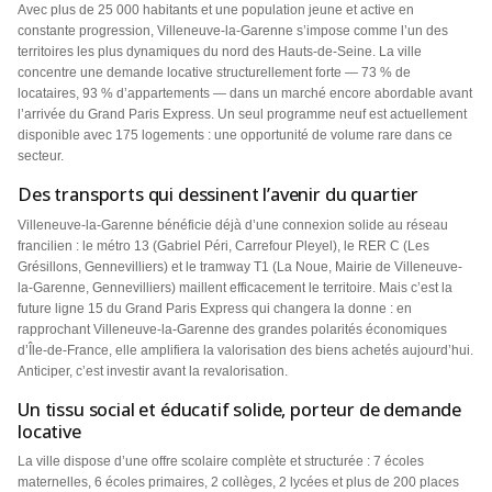
Avec plus de 25 000 habitants et une population jeune et active en
constante progression, Villeneuve-la-Garenne s’impose comme l’un des
territoires les plus dynamiques du nord des Hauts-de-Seine. La ville
concentre une demande locative structurellement forte — 73 % de
locataires, 93 % d’appartements — dans un marché encore abordable avant
l’arrivée du Grand Paris Express. Un seul programme neuf est actuellement
disponible avec 175 logements : une opportunité de volume rare dans ce
secteur.
Des transports qui dessinent l’avenir du quartier
Villeneuve-la-Garenne bénéficie déjà d’une connexion solide au réseau
francilien : le métro 13 (Gabriel Péri, Carrefour Pleyel), le RER C (Les
Grésillons, Gennevilliers) et le tramway T1 (La Noue, Mairie de Villeneuve-
la-Garenne, Gennevilliers) maillent efficacement le territoire. Mais c’est la
future ligne 15 du Grand Paris Express qui changera la donne : en
rapprochant Villeneuve-la-Garenne des grandes polarités économiques
d’Île-de-France, elle amplifiera la valorisation des biens achetés aujourd’hui.
Anticiper, c’est investir avant la revalorisation.
Un tissu social et éducatif solide, porteur de demande
locative
La ville dispose d’une offre scolaire complète et structurée : 7 écoles
maternelles, 6 écoles primaires, 2 collèges, 2 lycées et plus de 200 places