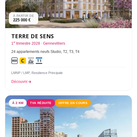
À PARTIR DE
225 000 €
TERRE DE SENS
er
1
trimestre 2028 · Gennevilliers
24 appartements neufs Studio, T2, T3, T4
LMNP / LMP, Residence Principale
Découvrir
À 2 KM
TVA RÉDUITE
OFFRE EN COURS