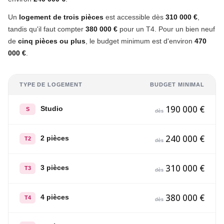
Un
logement de trois pièces
est accessible dès
310 000 €
,
tandis qu'il faut compter
380 000 €
pour un T4. Pour un bien neuf
de
cinq pièces ou plus
, le budget minimum est d'environ
470
000 €
.
TYPE DE LOGEMENT
BUDGET MINIMAL
190 000 €
Studio
S
dès
240 000 €
2 pièces
T2
dès
310 000 €
3 pièces
T3
dès
380 000 €
4 pièces
T4
dès