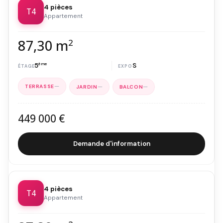
4 pièces
T4
Appartement
87,30 m
2
5
ème
S
—
—
—
449 000 €
Demande d'information
4 pièces
T4
Appartement