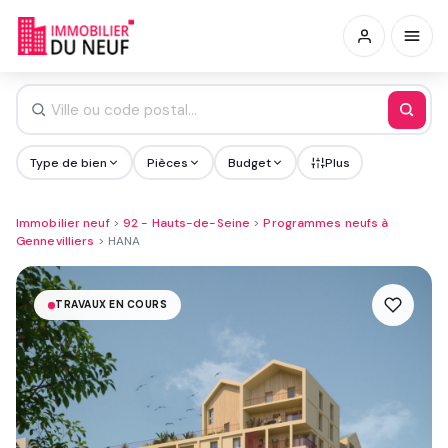
Type de bien
Pièces
Budget
Plus
Immobilier neuf
>
92 - Hauts-de-Seine
>
Programmes neufs à
Gennevilliers
>
HANA
TRAVAUX EN COURS