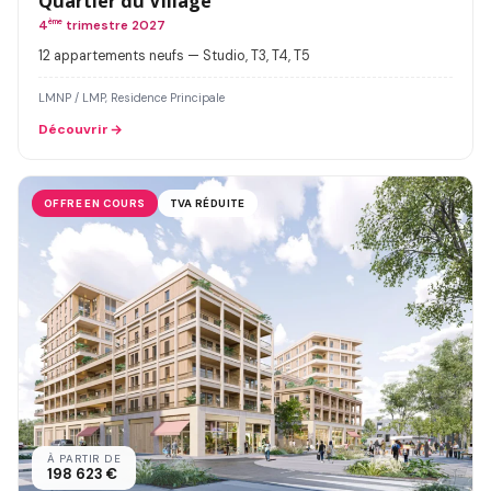
Quartier du Village
4
ème
trimestre 2027
12 appartements neufs — Studio, T3, T4, T5
LMNP / LMP, Residence Principale
Découvrir
OFFRE EN COURS
TVA RÉDUITE
À PARTIR DE
198 623 €