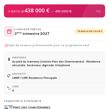
438 000 €
→
451 000 €
À PARTIR DE
TTC
LIVRAISON PRÉVUE
TRAVAUX EN COURS
2
ème
trimestre 2027
Date de livraison prévisionnelle pour ce programme neuf
AVANTAGES
🔒
Au pied du tramway (station Parc des Chanteraines) · Résidence
sécurisée. Ascenseur, digicode, interphone
DISPOSITIF
📋
LMNP / LMP, Residence Principale
ZONE
🏷️
A
TRANSPORTS À PROXIMITÉ
PARC DES CHANTERAINES