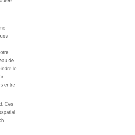
coulée
ème
rues
otre
seau de
oindre le
ar
s entre
rd. Ces
spatial,
ch