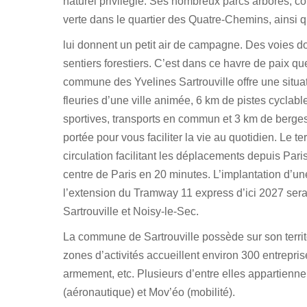
naturel privilégié. Ses nombreux parcs arborés, c
verte dans le quartier des Quatre-Chemins, ains
lui donnent un petit air de campagne. Des voies dou
sentiers forestiers. C’est dans ce havre de paix q
commune des Yvelines Sartrouville offre une situa
fleuries d’une ville animée, 6 km de pistes cyclable
sportives, transports en commun et 3 km de berges
portée pour vous faciliter la vie au quotidien. Le 
circulation facilitant les déplacements depuis Pari
centre de Paris en 20 minutes. L’implantation d’
l’extension du Tramway 11 express d’ici 2027 sera
Sartrouville et Noisy-le-Sec.
La commune de Sartrouville possède sur son territ
zones d’activités accueillent environ 300 entrepri
armement, etc. Plusieurs d’entre elles appartienn
(aéronautique) et Mov’éo (mobilité).