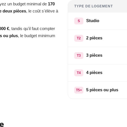
oyez un budget minimal de
170
TYPE DE LOGEMENT
e deux pièces
, le coût s'élève à
Studio
S
000 €
, tandis qu'il faut compter
s ou plus
, le budget minimum
2 pièces
T2
3 pièces
T3
4 pièces
T4
5 pièces ou plus
T5+
le