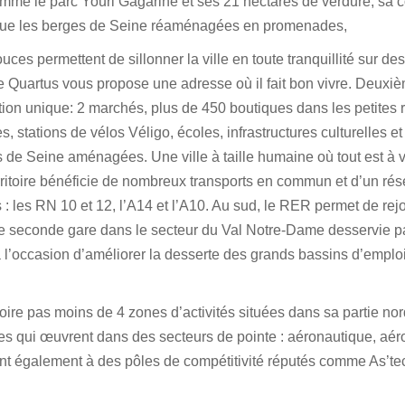
omme le parc Youri Gagarine et ses 21 hectares de verdure, sa 
i que les berges de Seine réaménagées en promenades,
ces permettent de sillonner la ville en toute tranquillité sur des
ue Quartus vous propose une adresse où il fait bon vivre. Deuxi
tion unique: 2 marchés, plus de 450 boutiques dans les petites 
s, stations de vélos Véligo, écoles, infrastructures culturelles et
 de Seine aménagées. Une ville à taille humaine où tout est à v
territoire bénéficie de nombreux transports en commun et d’un ré
s : les RN 10 et 12, l’A14 et l’A10. Au sud, le RER permet de rej
une seconde gare dans le secteur du Val Notre-Dame desservie p
 l’occasion d’améliorer la desserte des grands bassins d’emploi
oire pas moins de 4 zones d’activités situées dans sa partie no
ses qui œuvrent dans des secteurs de pointe : aéronautique, aéro
ent également à des pôles de compétitivité réputés comme As’te