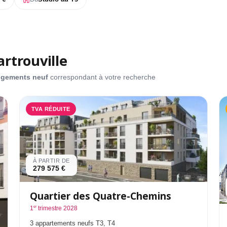
rtrouville
L
logements neuf
correspondant à votre recherche
TVA RÉDUITE
T
D
À PARTIR DE
279 575 €
Quartier des Quatre-Chemins
er
1
trimestre 2028
3 appartements neufs T3, T4