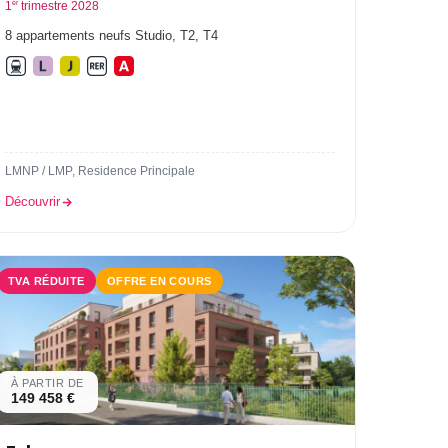
er
1
trimestre 2028
IGNES SNCF
8 appartements neufs Studio, T2, T4
LMNP / LMP, Residence Principale
Découvrir
TVA RÉDUITE
OFFRE EN COURS
À PARTIR DE
149 458 €