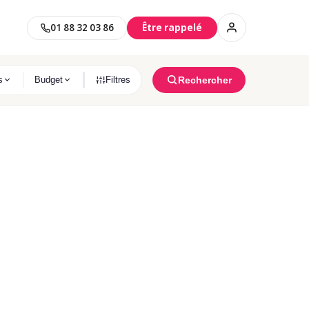
01 88 32 03 86
Être rappelé
S NEUFS PAR VILLE
Rechercher
s
Budget
Filtres
Saint-Maur-Des-Fossés
s
11 programmes immobilier trouvés
Clichy
és
6 programmes immobilier trouvés
Clamart
ON PROJET
és
10 programmes immobilier trouvés
Asnières-Sur-Seine
s
8 programmes immobilier trouvés
Habiter
Investir
Argenteuil
Résidence principale
Investissement locatif
s
5 programmes immobilier trouvés
Meudon
és
3 programmes immobilier trouvés