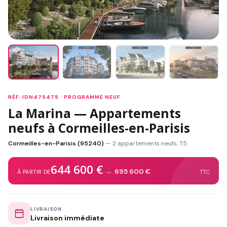
RÉF. IDN475475 · PROGRAMME NEUF
La Marina — Appartements
neufs à Cormeilles-en-Parisis
Cormeilles-en-Parisis (95240)
— 2 appartements neufs, T5
644 600 €
→
695 600 €
À PARTIR DE
TTC
LIVRAISON
Livraison immédiate