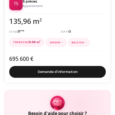
5 pièces
T5
Appartement
135,96 m
2
5
ème
O
21,58 m
2
—
—
695 600 €
Demande d'information
Besoin d'aide pour choisir ?