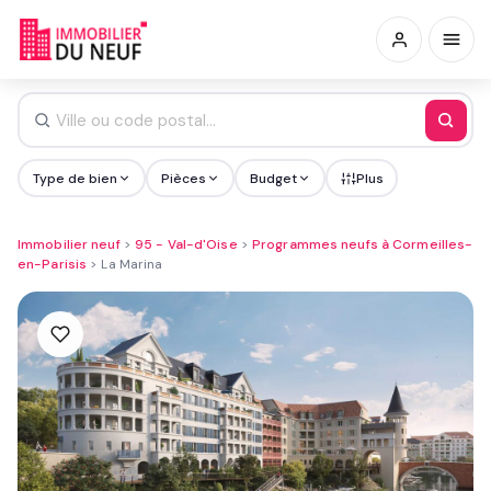
Type de bien
Pièces
Budget
Plus
Immobilier neuf
>
95 - Val-d'Oise
>
Programmes neufs à Cormeilles-
en-Parisis
>
La Marina