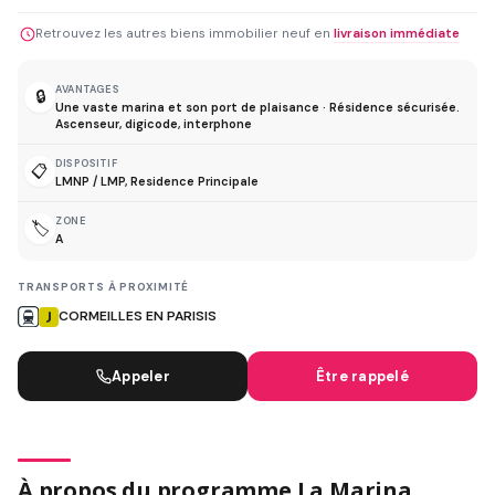
Retrouvez les autres biens immobilier neuf en
livraison immédiate
AVANTAGES
🔒
Une vaste marina et son port de plaisance · Résidence sécurisée.
Ascenseur, digicode, interphone
DISPOSITIF
📋
LMNP / LMP, Residence Principale
ZONE
🏷️
A
TRANSPORTS À PROXIMITÉ
CORMEILLES EN PARISIS
Appeler
Être rappelé
À propos du programme La Marina