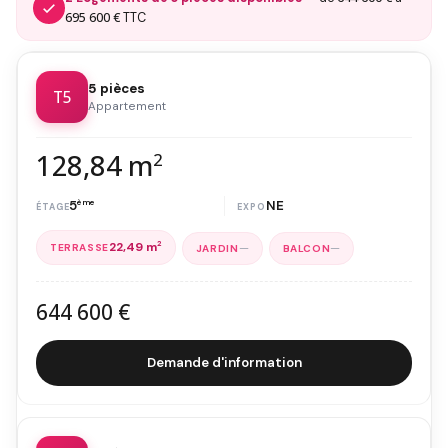
695 600 €
TTC
5 pièces
T5
Appartement
128,84 m
2
5
ème
NE
22,49 m
2
—
—
644 600 €
Demande d'information