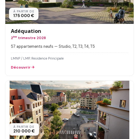
À PARTIR DE
175 000 €
Adéquation
2
ème
trimestre 2028
57 appartements neufs — Studio, T2, T3, T4, T5
LMNP / LMP, Residence Principale
Découvrir
À PARTIR DE
210 000 €