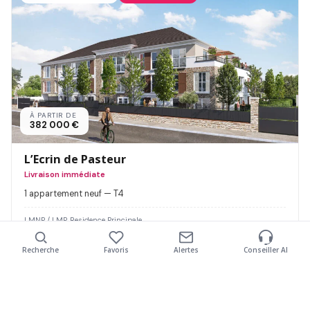
À PARTIR DE
382 000 €
L’Ecrin de Pasteur
Livraison immédiate
1 appartement neuf — T4
LMNP / LMP, Residence Principale
Découvrir
Recherche
Favoris
Alertes
Conseiller AI
Nombre de pièces
Livraison jusqu'à
Type de bien
Budget maximum
Mon projet
Plus de filtres