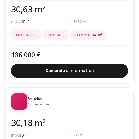
30,63 m
2
3
ème
—
—
—
1,84 m
2
186 000 €
Demande d'information
Studio
T1
Appartement
30,18 m
2
3
ème
—