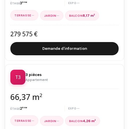
3
ème
—
—
—
8,17 m
2
279 575 €
Demande d'information
3 pièces
T3
Appartement
66,37 m
2
2
ème
—
—
—
4,26 m
2