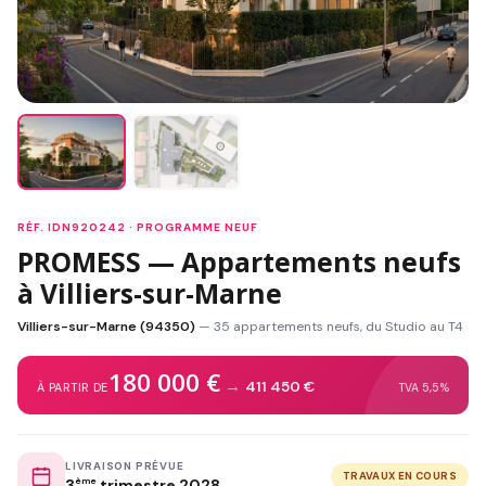
RÉF. IDN920242 · PROGRAMME NEUF
PROMESS — Appartements neufs
à Villiers-sur-Marne
Villiers-sur-Marne (94350)
— 35 appartements neufs, du Studio au T4
180 000 €
→
411 450 €
À PARTIR DE
TVA 5,5%
LIVRAISON PRÉVUE
TRAVAUX EN COURS
3
ème
trimestre 2028