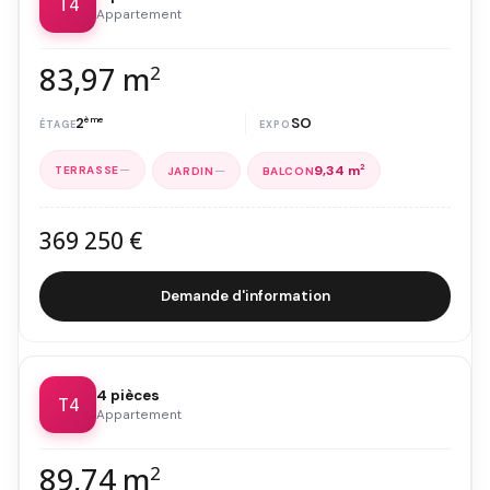
T4
Appartement
83,97 m
2
2
ème
SO
—
—
9,34 m
2
369 250 €
Demande d'information
4 pièces
T4
Appartement
89,74 m
2