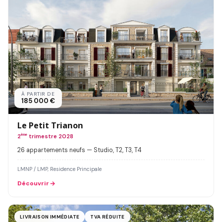
À PARTIR DE
185 000 €
Le Petit Trianon
2
ème
trimestre 2028
26 appartements neufs — Studio, T2, T3, T4
LMNP / LMP, Residence Principale
Découvrir
LIVRAISON IMMÉDIATE
TVA RÉDUITE