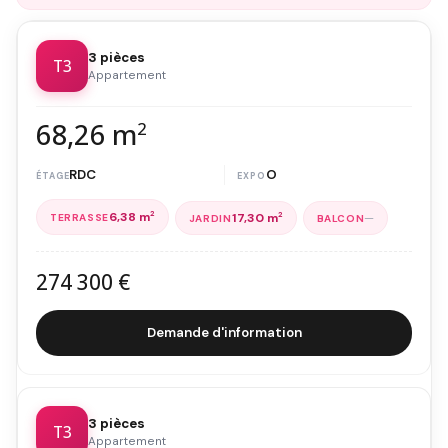
3 pièces
T3
Appartement
68,26 m
2
RDC
O
6,38 m
2
—
17,30 m
2
274 300 €
Demande d'information
3 pièces
T3
Appartement