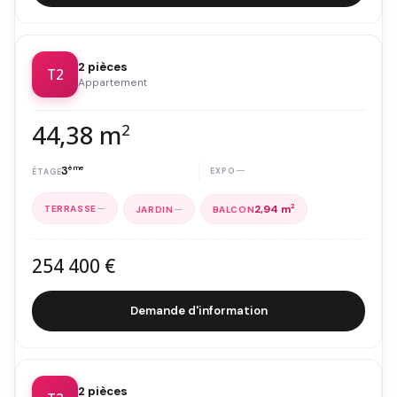
2 pièces
T2
Appartement
44,38 m
2
3
ème
—
—
—
2,94 m
2
254 400 €
Demande d'information
2 pièces