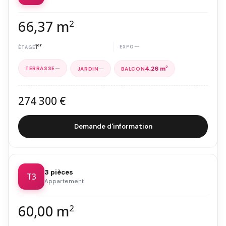
66,37 m
2
1
er
—
—
—
4,26 m
2
274 300 €
Demande d'information
3 pièces
T3
Appartement
60,00 m
2