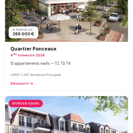
À PARTIR DE
269 000 €
Quartier Ponceaux
4
ème
trimestre 2026
13 appartements neufs — T2, T3, T4
LMNP / LMP, Residence Principale
Découvrir
OFFRE EN COURS