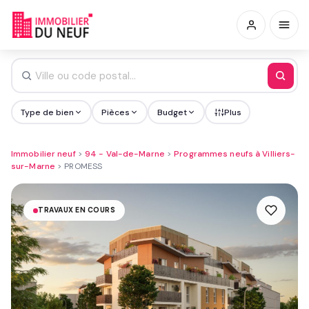
Type de bien
Pièces
Budget
Plus
Immobilier neuf
>
94 - Val-de-Marne
>
Programmes neufs à Villiers-
sur-Marne
>
PROMESS
TRAVAUX EN COURS