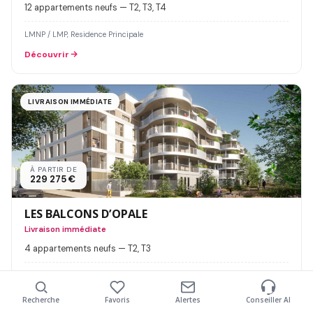
12 appartements neufs — T2, T3, T4
LMNP / LMP, Residence Principale
Découvrir
LIVRAISON IMMÉDIATE
À PARTIR DE
229 275 €
LES BALCONS D’OPALE
Livraison immédiate
4 appartements neufs — T2, T3
LMNP / LMP, Residence Principale
Découvrir
Recherche
Favoris
Alertes
Conseiller AI