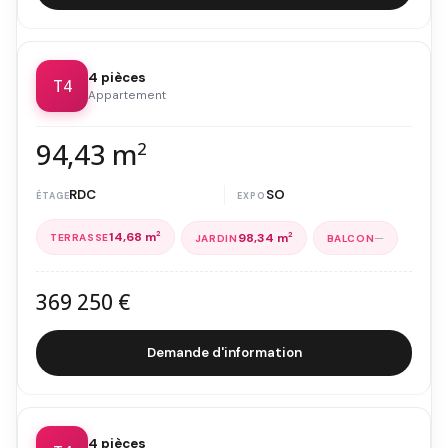
4 pièces
T4
Appartement
94,43 m
2
RDC
SO
14,68 m
2
—
98,34 m
2
369 250 €
Demande d'information
4 pièces