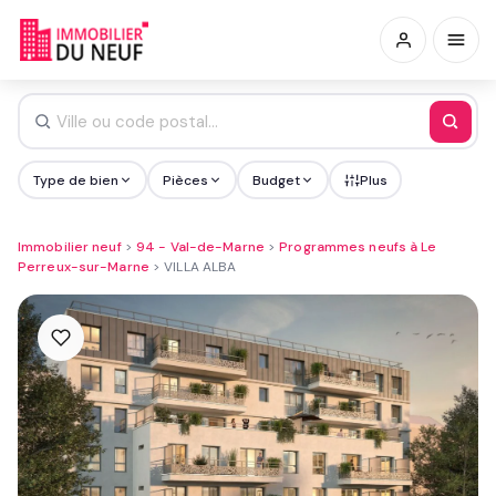
Type de bien
Pièces
Budget
Plus
Immobilier neuf
>
94 - Val-de-Marne
>
Programmes neufs à Le
Perreux-sur-Marne
>
VILLA ALBA