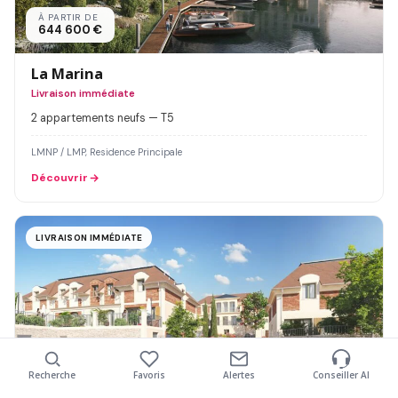
À PARTIR DE
644 600 €
La Marina
Livraison immédiate
2 appartements neufs — T5
LMNP / LMP, Residence Principale
Découvrir
LIVRAISON IMMÉDIATE
À PARTIR DE
Recherche
Favoris
Alertes
Conseiller AI
420 000 €