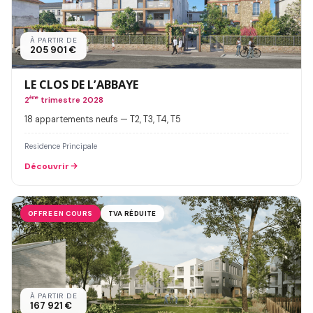
À PARTIR DE
205 901 €
LE CLOS DE L’ABBAYE
2
ème
trimestre 2028
18 appartements neufs — T2, T3, T4, T5
Residence Principale
Découvrir
OFFRE EN COURS
TVA RÉDUITE
À PARTIR DE
167 921 €