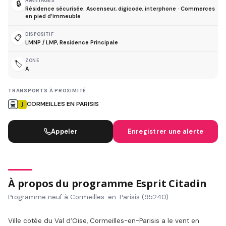
AVANTAGES
🔒
Résidence sécurisée. Ascenseur, digicode, interphone · Commerces
en pied d’immeuble
DISPOSITIF
📋
LMNP / LMP, Residence Principale
ZONE
🏷️
A
TRANSPORTS À PROXIMITÉ
CORMEILLES EN PARISIS
Appeler
Enregistrer une alerte
À propos du programme Esprit Citadin
Programme neuf à Cormeilles-en-Parisis (95240)
Ville cotée du Val d’Oise, Cormeilles-en-Parisis a le vent en