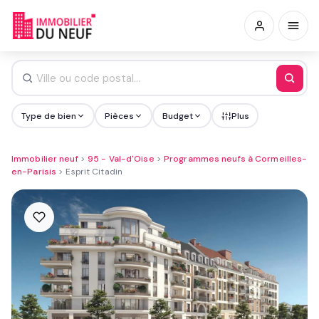
Type de bien
Pièces
Budget
Plus
Immobilier neuf
>
95 - Val-d'Oise
>
Programmes neufs à Cormeilles-
en-Parisis
>
Esprit Citadin