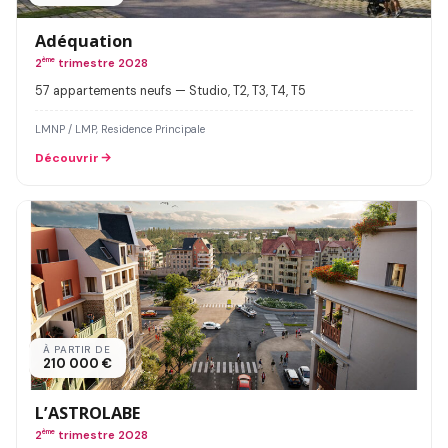
Adéquation
2
ème
trimestre 2028
57 appartements neufs — Studio, T2, T3, T4, T5
LMNP / LMP, Residence Principale
Découvrir
À PARTIR DE
210 000 €
L’ASTROLABE
2
ème
trimestre 2028