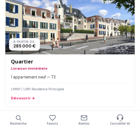
À PARTIR DE
285 000 €
Quartier
Livraison immédiate
1 appartement neuf — T3
LMNP / LMP, Residence Principale
Découvrir
LIVRAISON IMMÉDIATE
OFFRE EN COURS
Recherche
Favoris
Alertes
Conseiller AI