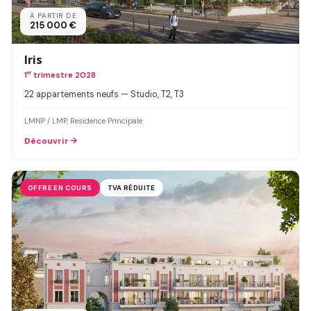
À PARTIR DE
215 000 €
Iris
1
er
trimestre 2028
22 appartements neufs — Studio, T2, T3
LMNP / LMP, Residence Principale
Découvrir
OFFRE EN COURS
TVA RÉDUITE