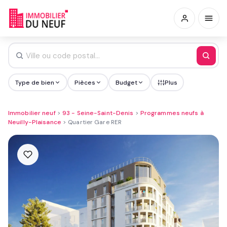
Type de bien
Pièces
Budget
Plus
Immobilier neuf
>
93 - Seine-Saint-Denis
>
Programmes neufs à
Neuilly-Plaisance
>
Quartier Gare RER