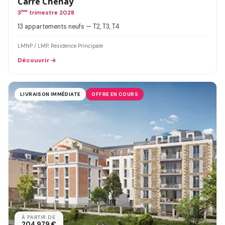
Carré Chenay
3
ème
trimestre 2028
13 appartements neufs — T2, T3, T4
LMNP / LMP, Residence Principale
Découvrir
LIVRAISON IMMÉDIATE
OFFRE EN COURS
À PARTIR DE
204 979 €