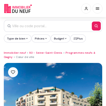
Type de bien
Pièces
Budget
Plus
Immobilier neuf
>
93 - Seine-Saint-Denis
>
Programmes neufs à
Gagny
>
Cœur de ville