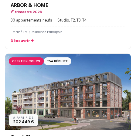
ARBOR & HOME
1
er
trimestre 2028
39 appartements neufs — Studio, T2, T3, T4
LMNP / LMP, Residence Principale
Découvrir
OFFRE EN COURS
TVA RÉDUITE
À PARTIR DE
202 449 €