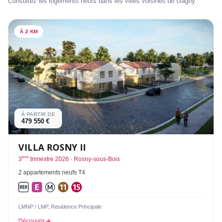
Consultez les logements neufs dans les villes voisines de Gagny
À 2 KM
À PARTIR DE
479 550 €
VILLA ROSNY II
ème
3
trimestre 2026 · Rosny-sous-Bois
2 appartements neufs T4
LMNP / LMP, Residence Principale
Découvrir