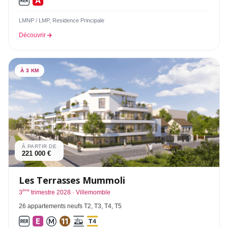
LMNP / LMP, Residence Principale
Découvrir
À 3 KM
À PARTIR DE
221 000 €
Les Terrasses Mummoli
ème
3
trimestre 2028 · Villemomble
26 appartements neufs T2, T3, T4, T5