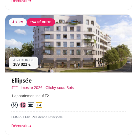
Découvrir
À 2 KM
TVA RÉDUITE
À PARTIR DE
189 021 €
Ellipsée
ème
4
trimestre 2026 · Clichy-sous-Bois
1 appartement neuf T2
LMNP / LMP, Residence Principale
Découvrir