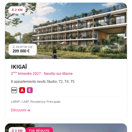
À 2 KM
À PARTIR DE
209 000 €
IKIGAÏ
ème
2
trimestre 2027 · Neuilly-sur-Marne
8 appartements neufs Studio, T2, T4, T5
LMNP / LMP, Residence Principale
Découvrir
À 3 KM
TVA RÉDUITE