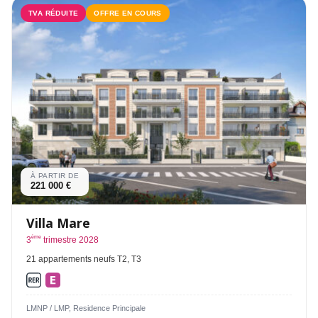
TVA RÉDUITE
OFFRE EN COURS
À PARTIR DE
221 000 €
Villa Mare
ème
3
trimestre 2028
21 appartements neufs T2, T3
LMNP / LMP, Residence Principale