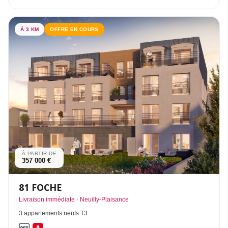
À 3 KM
OFFRE EN COURS
À PARTIR DE
357 000 €
81 FOCHE
Livraison immédiate · Neuilly-Plaisance
3 appartements neufs T3