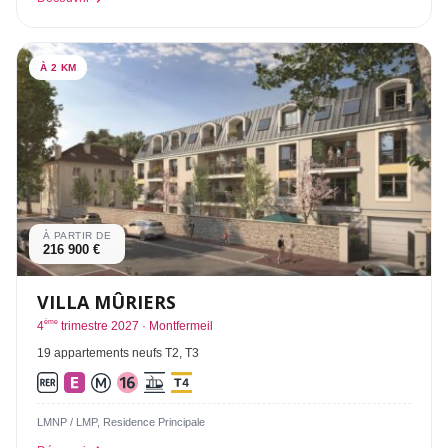
À 2 KM
À PARTIR DE
216 900 €
VILLA MÛRIERS
ème
4
trimestre 2027 · Montfermeil
19 appartements neufs T2, T3
LMNP / LMP, Residence Principale