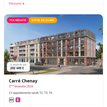
Découvrir
TVA RÉDUITE
OFFRE EN COURS
À PARTIR DE
202 449 €
Carré Chenay
ème
3
trimestre 2028
13 appartements neufs T2, T3, T4