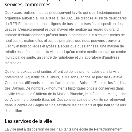
services, commerces
Deux axes routiers importants desservent la ville qui s’est historiquement
organisée autour : la RN 370 et la RN 302. Elle dispose aussi de deux gares
du RER E et de nombreuses lignes de bus sont mises à la disposition des
usagés. L’enseignement est loin d’avoir été négligé au regard du grand
nombre d’établissements présent dans la commune. Ce n’est pas moins de
neuf écoles maternelles et écoles primaires que nous pouvons trouver à
Gagny et trois collèges et lycées. Depuis quelques années, une maison de
retraite est présente dans la ville ainsi qu’un centre médico-social, un centre
municipal de santé, un centre de radiologie et un laboratoire d’analyses
médicales.
De nombreux parcs et jardins offrent de belles promenades dans la ville
notamment l’Aqueduc de la Dhuis, la Maison Blanche, le parc de Gustave
Courbet, les différents squares, l’arboretum du Bois de l’Etoile et les Jardins
des Dahlias. De nombreux monuments historiques ont été conservés dans
la ville tels que le Château de la Maison-Blanche, le château de Montguichet
et l’Ancienne propriété Baschet. Des commerces de proximité se retrouvent
dans le centre de Gagny afin de satisfaire les habitants et que tout soit à leur
disposition.
Les services de la ville
La ville met à disposition de ses habitants une école de Perfectionnement