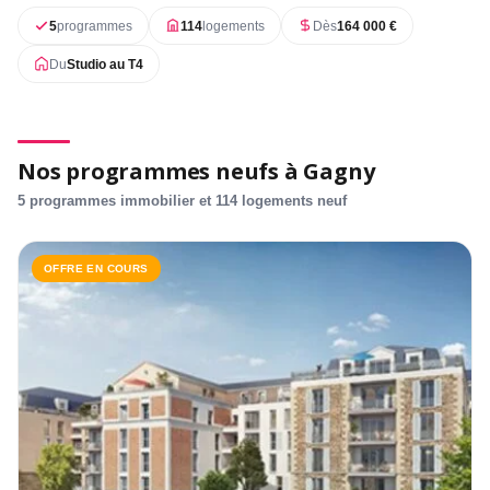
5
programmes
114
logements
Dès
164 000 €
Du
Studio au T4
Nos programmes neufs à Gagny
5 programmes immobilier et 114 logements neuf
OFFRE EN COURS