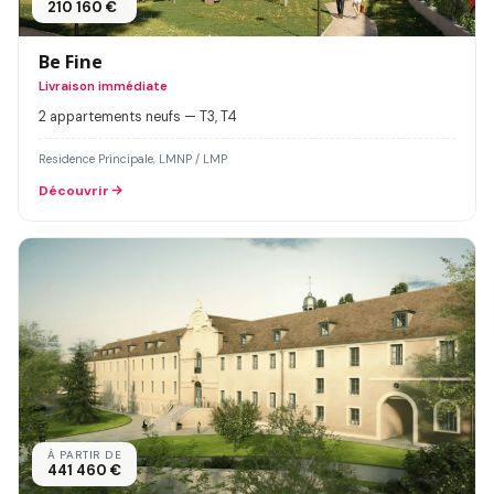
210 160 €
Be Fine
Livraison immédiate
2 appartements neufs — T3, T4
Residence Principale, LMNP / LMP
Découvrir
À PARTIR DE
441 460 €