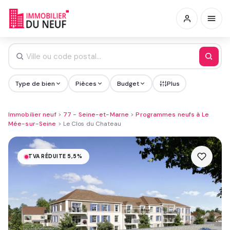
Type de bien
Pièces
Budget
Plus
Immobilier neuf
>
77 - Seine-et-Marne
>
Programmes neufs à Le
Mée-sur-Seine
>
Le Clos du Chateau
TVA RÉDUITE 5,5%