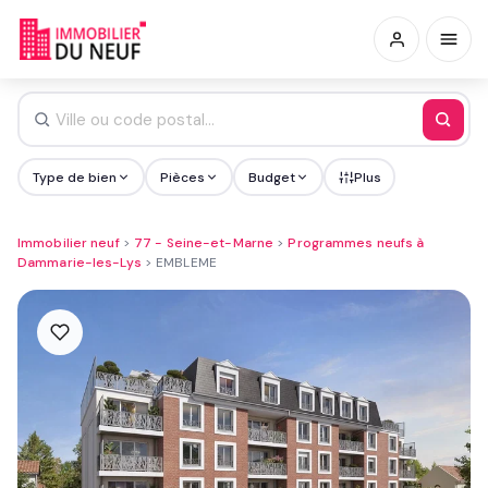
Type de bien
Pièces
Budget
Plus
Immobilier neuf
>
77 - Seine-et-Marne
>
Programmes neufs à
Dammarie-les-Lys
>
EMBLEME