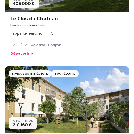
405 000 €
Le Clos du Chateau
Livraison immédiate
1 appartement neuf — T5
LMNP / LMP, Residence Principale
Découvrir
LIVRAISON IMMÉDIATE
TVA RÉDUITE
À PARTIR DE
210 160 €