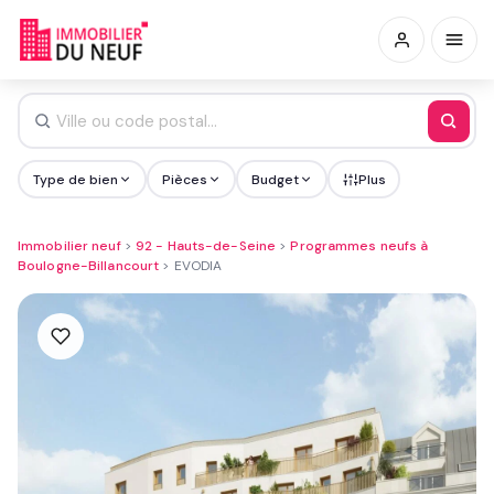
Type de bien
Pièces
Budget
Plus
Immobilier neuf
>
92 - Hauts-de-Seine
>
Programmes neufs à
Boulogne-Billancourt
>
EVODIA