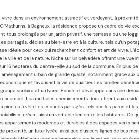
e vivre dans un environnement attractif et verdoyant, à proximité
O’Mathurins, à Bagneux, la résidence propose un cadre de vie ex
 tous prolongés par un jardin privatif, une terrasse ou une loggi
 partagés, dédiés au bien-être et à la culture, tels qu’un pota
sse idéale pour ceux qui recherchent confort et art de vivre. L’é
e la ville et de la nature. Niché sur un belvédère offrant une vue 
d sur 16 hectares du centre-ville au sud de la commune. En plus de
 un aménagement urbain de grande qualité, notamment grâce au
 économique et favorisant la vie de quartier. Les familles bénéfic
groupe scolaire et un lycée. Pensé et développé dans une déma
vironnement. Les multiples cheminements doux offrent aux résid
 pied ou à vélo Les espaces partagés, tels que les parcs et les 
ciabiliser, créant ainsi un véritable lien entre les habitants. Ce qu
t des appartements modernes et durables à des espaces verts har
 proximité, un futur lycée, ainsi que plusieurs lignes de bus me
s, l’endroit idéal pour vivre en harmonie avec la nature, tout en ét