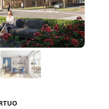
L
IRTUO