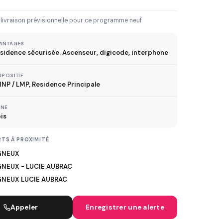
3 km
5 km
10 km
20 km
 livraison prévisionnelle pour ce programme neuf
30 km+
ANTAGES
sidence sécurisée. Ascenseur, digicode, interphone
IVRAISON JUSQU'À
SPOSITIF
Immédiate
2027
2028
2029
NP / LMP, Residence Principale
ONE
is
TVA réduite
ispositif TVA à 5,5%
TS À PROXIMITÉ
GNEUX
NEUX - LUCIE AUBRAC
MÉTRO
NEUX LUCIE AUBRAC
ER
Appeler
Enregistrer une alerte
TRAMWAY