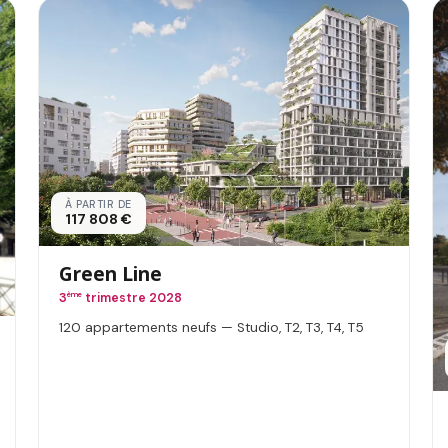
À PARTIR DE
117 808 €
Green Line
3
ème
trimestre 2028
120 appartements neufs — Studio, T2, T3, T4, T5