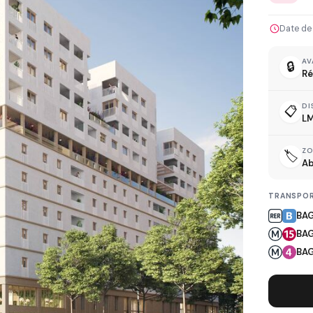
Date de
AV
🔒
Ré
L
DI
📋
LM
Z
🏷️
Ab
D
TRANSPOR
BA
BAG
BAG
R