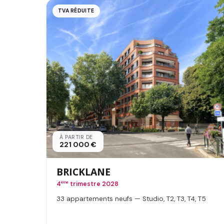
TVA RÉDUITE
À PARTIR DE
221 000 €
BRICKLANE
4
ème
trimestre 2028
33 appartements neufs — Studio, T2, T3, T4, T5