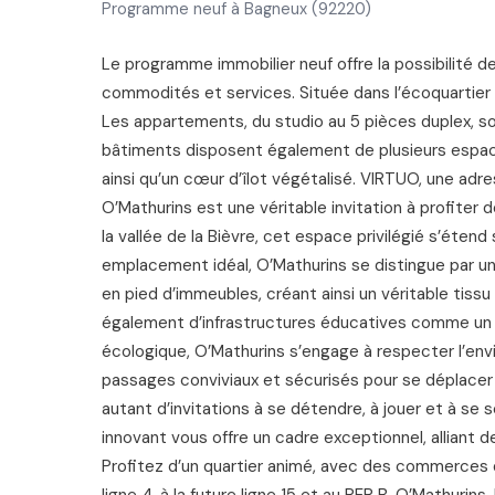
Programme neuf à Bagneux (92220)
Le programme immobilier neuf offre la possibilité d
commodités et services. Située dans l’écoquartier 
Les appartements, du studio au 5 pièces duplex, sont
bâtiments disposent également de plusieurs espaces
ainsi qu’un cœur d’îlot végétalisé. VIRTUO, une adre
O’Mathurins est une véritable invitation à profiter d
la vallée de la Bièvre, cet espace privilégié s’éten
emplacement idéal, O’Mathurins se distingue par
en pied d’immeubles, créant ainsi un véritable tissu
également d’infrastructures éducatives comme un 
écologique, O’Mathurins s’engage à respecter l’en
passages conviviaux et sécurisés pour se déplacer à
autant d’invitations à se détendre, à jouer et à se so
innovant vous offre un cadre exceptionnel, allian
Profitez d’un quartier animé, avec des commerces de
ligne 4, à la future ligne 15 et au RER B. O’Mathurin