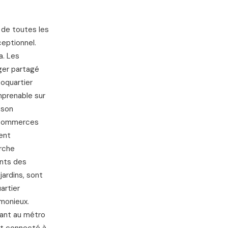
 de toutes les
ceptionnel.
a. Les
ger partagé
coquartier
imprenable sur
 son
x commerces
ient
rche
ents des
jardins, sont
artier
monieux.
nant au métro
ant connecté à