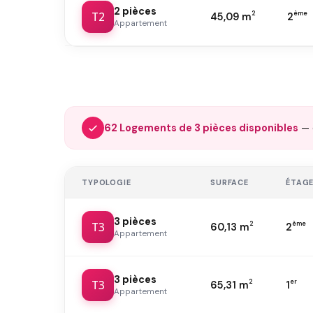
2 pièces
T2
2
ème
45,09 m
2
Appartement
62 Logements de 3 pièces disponibles
— 
TYPOLOGIE
SURFACE
ÉTAG
3 pièces
T3
2
ème
60,13 m
2
Appartement
3 pièces
T3
2
er
65,31 m
1
Appartement