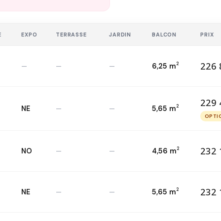
E
EXPO
TERRASSE
JARDIN
BALCON
PRIX
226 
2
—
—
—
6,25 m
22
T2 — 1
er
2
229 
2
NE
—
—
5,65 m
22
T2 — 3
ème
2
OPTI
O
232 
2
NO
—
—
4,56 m
23
T2 — 4
ème
2
232 
2
NE
—
—
5,65 m
23
T2 — 4
ème
2