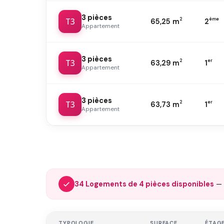
3 pièces
T3
2
ème
65,25 m
2
Appartement
3 pièces
T3
2
er
63,29 m
1
Appartement
3 pièces
T3
2
er
63,73 m
1
Appartement
34 Logements de 4 pièces disponibles
—
TYPOLOGIE
SURFACE
ÉTAG