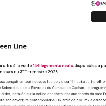
BAG
L
een Line
 offre à la vente
146 logements neufs
, disponibles à p
ème
entours du 3
trimestre 2028.
ux conçoit un tout nouveau lieu de vie sur 16 hectares, il profite 
e Scientifique de la Bièvre et du Campus de Cachan. Le program
tier, installée sur la colline des Mathurins aux abords du parc F
toute son envergure contemporaine. Un jardin de 540 m2 à caract