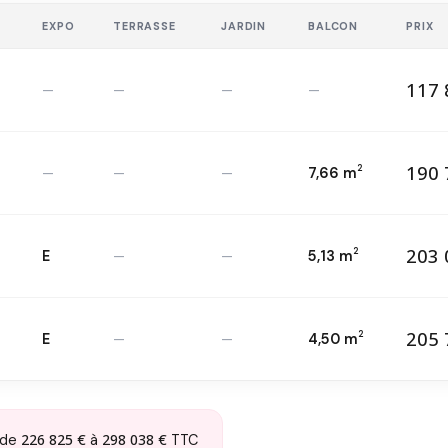
E
EXPO
TERRASSE
JARDIN
BALCON
PRIX
117 
—
—
—
—
11
T1 — 3
ème
2
190 
2
—
—
—
7,66 m
19
T1 — 5
ème
2
203 
2
E
—
—
5,13 m
20
T1 — 16
ème
2
205 
2
E
—
—
4,50 m
20
T1 — 17
ème
2
226 825 €
298 038 €
de
à
TTC