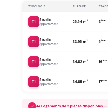
TYPOLOGIE
SURFACE
ÉTAG
Studio
T1
2
ème
25,54 m
3
Appartement
Studio
T1
2
ème
33,95 m
5
Appartement
Studio
T1
2
ème
34,82 m
16
Appartement
Studio
T1
2
ème
34,85 m
17
Appartement
34 Logements de 2 pièces disponibles
— 