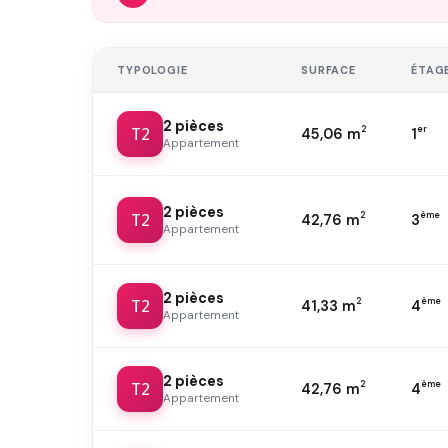
TYPOLOGIE
SURFACE
ÉTAG
2 pièces
T2
2
er
45,06 m
1
Appartement
2 pièces
T2
2
ème
42,76 m
3
Appartement
2 pièces
T2
2
ème
41,33 m
4
Appartement
2 pièces
T2
2
ème
42,76 m
4
Appartement