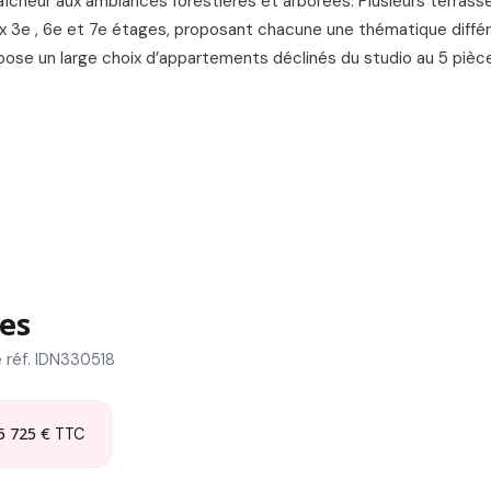
raîcheur aux ambiances forestières et arborées. Plusieurs terras
aux 3e , 6e et 7e étages, proposant chacune une thématique diffé
ropose un large choix d’appartements déclinés du studio au 5 pièc
es
 réf. IDN330518
5 725 €
TTC