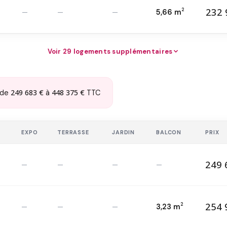
232 
2
—
—
—
5,66 m
23
T2 — 2
ème
2
Voir 29 logements supplémentaires
249 683 €
448 375 €
de
à
TTC
E
EXPO
TERRASSE
JARDIN
BALCON
PRIX
249 
—
—
—
—
24
T3 — 2
ème
2
254 
2
—
—
—
3,23 m
25
T3 — 1
er
2