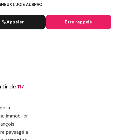
NEUX LUCIE AUBRAC
IGNES SNCF
Appeler
Être rappelé
artir de
117
de la
me immobilier
rançois
ère paysagé a