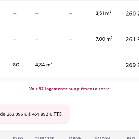
260 
2
—
—
—
3,51 m
26
T3 — 2
ème
2
261 
2
—
—
—
7,00 m
26
T3 — 1
er
2
269 
2
SO
4,84 m
—
—
26
T3 — 1
er
2
Voir 57 logements supplémentaires
263 096 €
451 892 €
 de
à
TTC
E
EXPO
TERRASSE
JARDIN
BALCON
PRIX