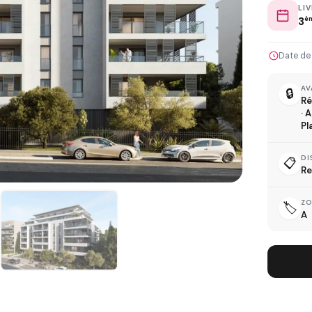
LI
3
è
Date de
L
AV
🔒
Ré
· 
Pl
DI
📋
Re
D
Z
🏷️
A
R