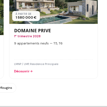
À PARTIR DE
1 580 000 €
DOMAINE PRIVE
1
er
trimestre 2028
9 appartements neufs — T5, T6
LMNP / LMP, Residence Principale
Découvrir
 Mougins