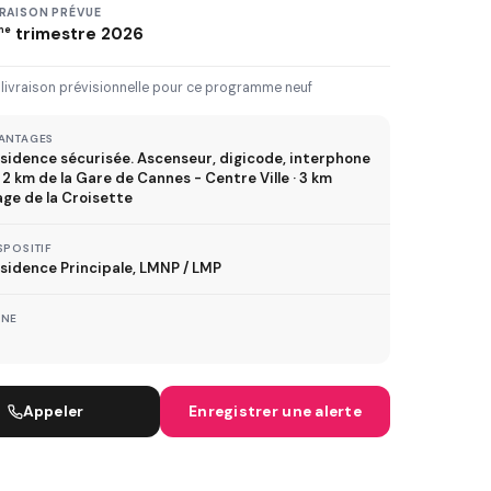
3 km
5 km
10 km
20 km
VRAISON PRÉVUE
me
trimestre 2026
30 km+
 livraison prévisionnelle pour ce programme neuf
IVRAISON JUSQU'À
ANTAGES
sidence sécurisée. Ascenseur, digicode, interphone
Immédiate
2027
2028
2029
A 2 km de la Gare de Cannes - Centre Ville · 3 km
age de la Croisette
SPOSITIF
TVA réduite
sidence Principale, LMNP / LMP
ispositif TVA à 5,5%
ONE
MÉTRO
Appeler
Enregistrer une alerte
ER
TRAMWAY