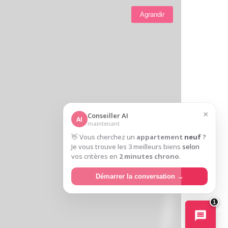
Agrandir
×
Conseiller AI
AI
maintenant
👋 Vous cherchez un
appartement neuf
?
Je vous trouve les 3 meilleurs biens selon
vos critères en
2 minutes chrono
.
Démarrer la conversation →
1