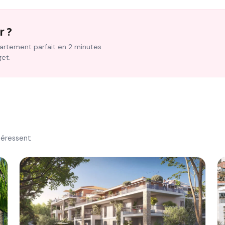
r ?
ppartement parfait en 2 minutes
get.
téressent