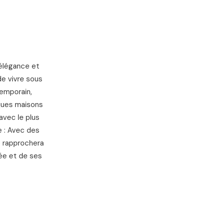
IGNES SNCF
 élégance et
de vivre sous
temporain,
lques maisons
avec le plus
e : Avec des
e rapprochera
rée et de ses