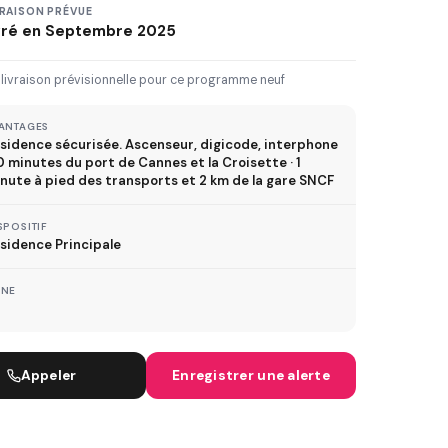
3 km
5 km
10 km
20 km
VRAISON PRÉVUE
vré en Septembre 2025
30 km+
 livraison prévisionnelle pour ce programme neuf
IVRAISON JUSQU'À
ANTAGES
sidence sécurisée. Ascenseur, digicode, interphone
Immédiate
2027
2028
2029
10 minutes du port de Cannes et la Croisette · 1
nute à pied des transports et 2 km de la gare SNCF
SPOSITIF
TVA réduite
sidence Principale
ispositif TVA à 5,5%
ONE
MÉTRO
Appeler
Enregistrer une alerte
ER
TRAMWAY