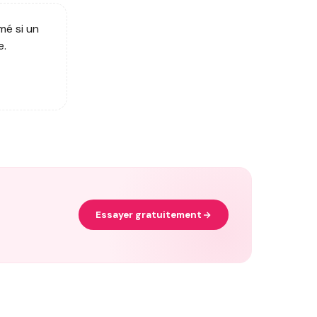
mé si un
e.
Essayer gratuitement