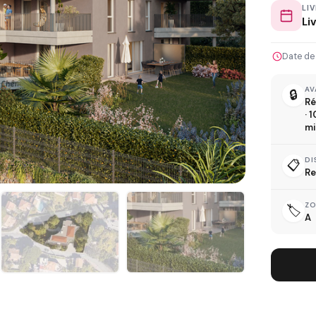
LI
Li
Date de
L
AV
🔒
Ré
· 
mi
DI
📋
Re
D
Z
🏷️
A
R