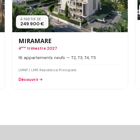
À PARTIR DE
249 900 €
MIRAMARE
4
ème
trimestre 2027
16 appartements neufs — T2, T3, T4, T5
LMNP / LMP, Residence Principale
Découvrir