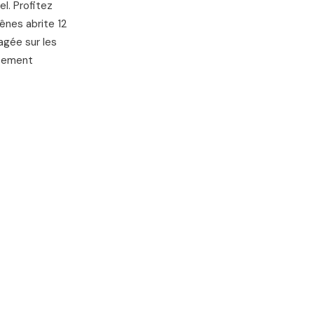
l. Profitez
ênes abrite 12
agée sur les
ssement