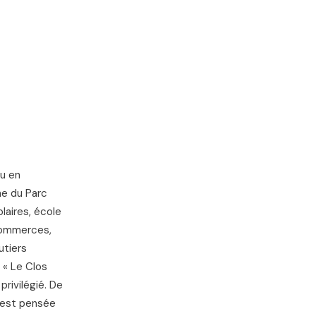
IGNES SNCF
ou en
he du Parc
laires, école
 commerces,
utiers
 « Le Clos
privilégié. De
e est pensée