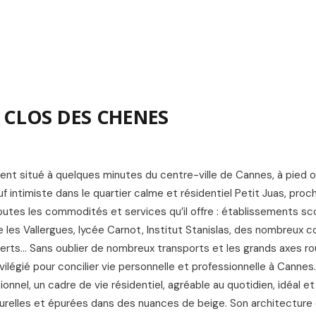
L
E CLOS DES CHENES
ment situé à quelques minutes du centre-ville de Cannes, à pied 
intimiste dans le quartier calme et résidentiel Petit Juas, proc
toutes les commodités et services qu’il offre : établissements sco
ge les Vallergues, lycée Carnot, Institut Stanislas, des nombreux
erts... Sans oublier de nombreux transports et les grands axes ro
légié pour concilier vie personnelle et professionnelle à Cannes.
el, un cadre de vie résidentiel, agréable au quotidien, idéal et 
turelles et épurées dans des nuances de beige. Son architectur