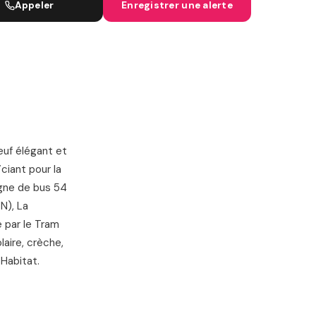
Appeler
Enregistrer une alerte
IGNES SNCF
euf élégant et
ciant pour la
igne de bus 54
N), La
e par le Tram
aire, crèche,
 Habitat.