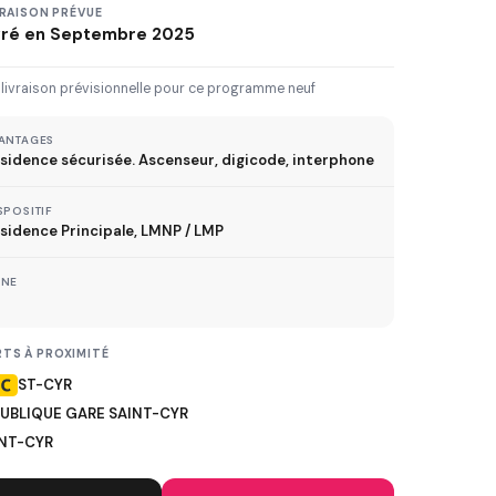
3 km
5 km
10 km
20 km
VRAISON PRÉVUE
vré en Septembre 2025
30 km+
 livraison prévisionnelle pour ce programme neuf
IVRAISON JUSQU'À
ANTAGES
sidence sécurisée. Ascenseur, digicode, interphone
Immédiate
2027
2028
2029
SPOSITIF
sidence Principale, LMNP / LMP
TVA réduite
ONE
ispositif TVA à 5,5%
TS À PROXIMITÉ
ST-CYR
MÉTRO
UBLIQUE GARE SAINT-CYR
ER
NT-CYR
TRAMWAY