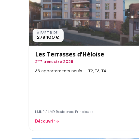
À PARTIR DE
279 100 €
Les Terrasses d’Héloise
2
ème
trimestre 2028
33 appartements neufs — T2, T3, T4
LMNP / LMP, Residence Principale
Découvrir