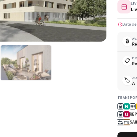
LI
Li
Date de
L
AV
🔒
Ré
DI
📋
Re
Z
🏷️
D
A
TRANSPOR
REP
R
SAI