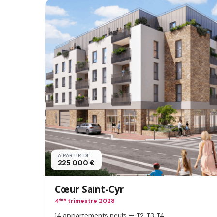
À PARTIR DE
225 000 €
Cœur Saint-Cyr
4
ème
trimestre 2028
14 appartements neufs — T2, T3, T4