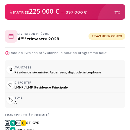
225 000 €
→
397 000 €
À PARTIR DE
TTC
LIVRAISON PRÉVUE
TRAVAUX EN COURS
4
ème
trimestre 2028
Date de livraison prévisionnelle pour ce programme neuf
AVANTAGES
🔒
Résidence sécurisée. Ascenseur, digicode, interphone
DISPOSITIF
📋
LMNP / LMP, Residence Principale
ZONE
🏷️
A
TRANSPORTS À PROXIMITÉ
ST-CYR
SAINT CYR