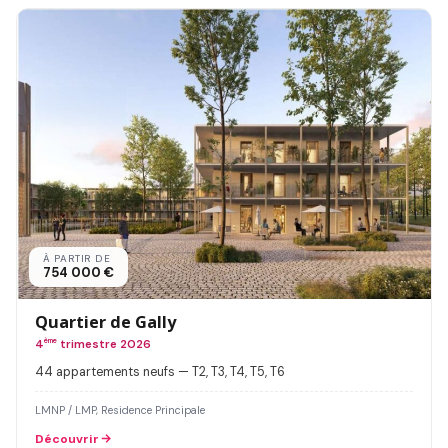
À PARTIR DE
754 000 €
Quartier de Gally
4
ème
trimestre 2026
44 appartements neufs — T2, T3, T4, T5, T6
LMNP / LMP, Residence Principale
Découvrir