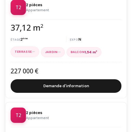
2 pièces
T2
Appartement
37,12 m
2
2
ème
N
—
—
1,54 m
2
227 000 €
Demande d'information
2 pièces
T2
Appartement