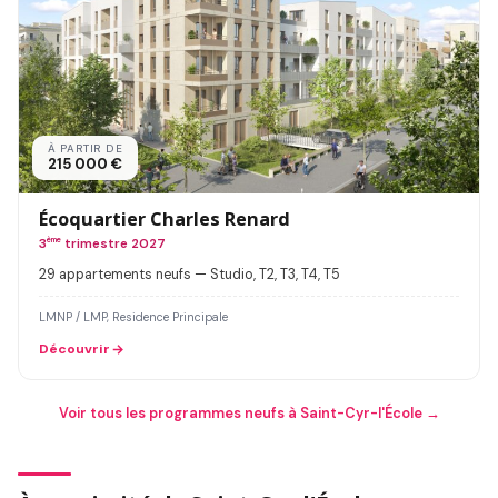
À PARTIR DE
215 000 €
Écoquartier Charles Renard
3
ème
trimestre 2027
29 appartements neufs — Studio, T2, T3, T4, T5
LMNP / LMP, Residence Principale
Découvrir
Voir tous les programmes neufs à Saint-Cyr-l'École →