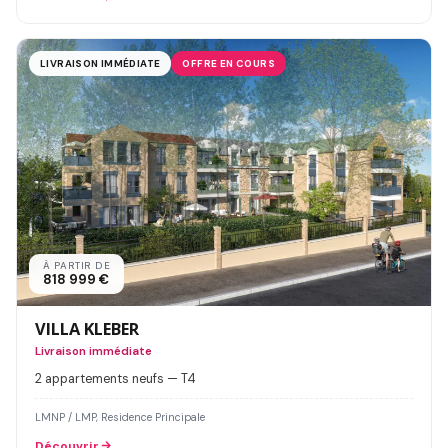
LIVRAISON IMMÉDIATE
OFFRE EN COURS
À PARTIR DE
818 999 €
VILLA KLEBER
Livraison immédiate
2 appartements neufs — T4
LMNP / LMP, Residence Principale
Découvrir