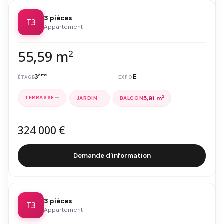
3 pièces
T3
Appartement
55,59 m
2
3
ème
E
—
—
5,91 m
2
324 000 €
Demande d'information
3 pièces
T3
Appartement