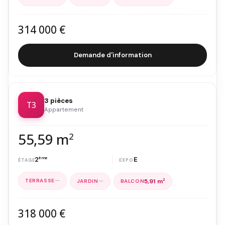
314 000 €
Demande d'information
3 pièces
T3
Appartement
55,59 m
2
2
ème
E
—
—
5,91 m
2
318 000 €