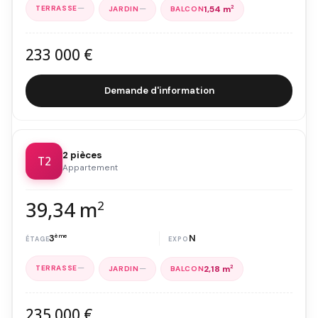
—
—
1,54 m
2
233 000 €
Demande d'information
2 pièces
T2
Appartement
39,34 m
2
3
ème
N
—
—
2,18 m
2
235 000 €