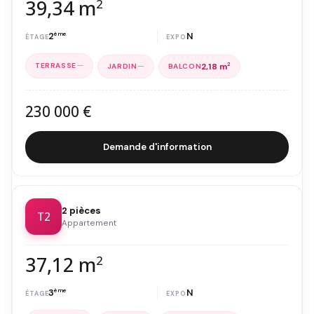
39,34 m
2
2
ème
N
—
—
2,18 m
2
230 000 €
Demande d'information
2 pièces
T2
Appartement
37,12 m
2
3
ème
N