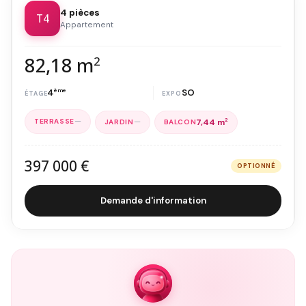
4 pièces
T4
Appartement
82,18 m
2
4
ème
SO
—
—
7,44 m
2
397 000 €
OPTIONNÉ
Demande d'information