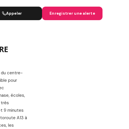
IGNES SNCF
Appeler
Enregistrer une alerte
RE
s du centre-
ible pour
vec
ase, écoles,
 très
et 9 minutes
utoroute A13 à
ces, les