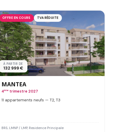
OFFRE EN COURS
TVA RÉDUITE
À PARTIR DE
132 999 €
MANTEA
4
ème
trimestre 2027
11 appartements neufs — T2, T3
BRS, LMNP / LMP, Residence Principale