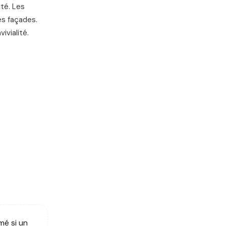
ité. Les
es façades.
ivialité.
mé si un