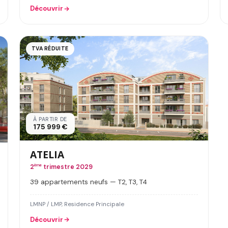
Découvrir
TVA RÉDUITE
À PARTIR DE
175 999 €
ATELIA
2
ème
trimestre 2029
39 appartements neufs — T2, T3, T4
LMNP / LMP, Residence Principale
Découvrir