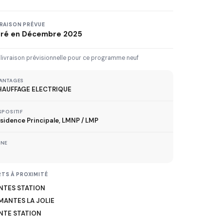
3 km
5 km
10 km
20 km
30 km+
VRAISON PRÉVUE
vré en Décembre 2025
IVRAISON JUSQU'À
 livraison prévisionnelle pour ce programme neuf
Immédiate
2027
2028
2029
ANTAGES
HAUFFAGE ELECTRIQUE
SPOSITIF
TVA réduite
sidence Principale, LMNP / LMP
ispositif TVA à 5,5%
ONE
MÉTRO
TS À PROXIMITÉ
NTES STATION
ER
MANTES LA JOLIE
NTE STATION
TRAMWAY