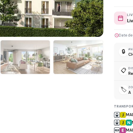
LI
Li
L
Date de
AV
🔒
C
DI
📋
Re
D
Z
🏷️
A
TRANSPOR
MA
R
MA