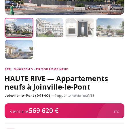
RÉF. IDN635940 · PROGRAMME NEUF
HAUTE RIVE — Appartements
neufs à Joinville-le-Pont
Joinville-le-Pont (94340)
— 1 appartements neuf, T3
569 620 €
À PARTIR DE
TTC