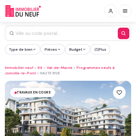
Type de bien
Pièces
Budget
Plus
Immobilier neuf
>
94 - Val-de-Marne
>
Programmes neufs à
Joinville-le-Pont
>
HAUTE RIVE
TRAVAUX EN COURS