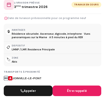
LIVRAISON PRÉVUE
TRAVAUX EN COURS
3
ème
trimestre 2026
Date de livraison prévisionnelle pour ce programme neuf
AVANTAGES
🔒
Résidence sécurisée. Ascenseur, digicode, interphone · Vues
panoramiques sur la Marne · A 5 minutes à pied du RER
DISPOSITIF
📋
LMNP / LMP, Residence Principale
ZONE
🏷️
Abis
TRANSPORTS À PROXIMITÉ
JOINVILLE-LE-PONT
Appeler
Être rappelé