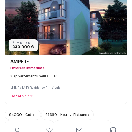
À PARTIR DE
330 000 €
AMPERE
Livraison immédiate
2 appartements neufs — T3
LMNP / LMP, Residence Principale
Découvrir
94000 - Créteil
93360 - Neuilly-Plaisance
94700 - Maisons-Alfort
94120 - Fontenay-sous-Bois