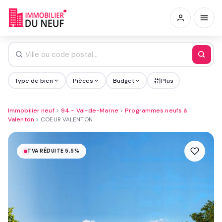
Type de bien
Pièces
Budget
Plus
Immobilier neuf
>
94 - Val-de-Marne
>
Programmes neufs à
Valenton
>
COEUR VALENTON
TVA RÉDUITE 5,5%