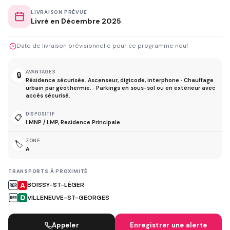
LIVRAISON PRÉVUE
Livré en Décembre 2025
Date de livraison prévisionnelle pour ce programme neuf
AVANTAGES
🔒
Résidence sécurisée. Ascenseur, digicode, interphone · Chauffage
urbain par géothermie. · Parkings en sous-sol ou en extérieur avec
accès sécurisé.
DISPOSITIF
📋
LMNP / LMP, Residence Principale
ZONE
🏷️
A
TRANSPORTS À PROXIMITÉ
BOISSY-ST-LÉGER
VILLENEUVE-ST-GEORGES
Appeler
Enregistrer une alerte