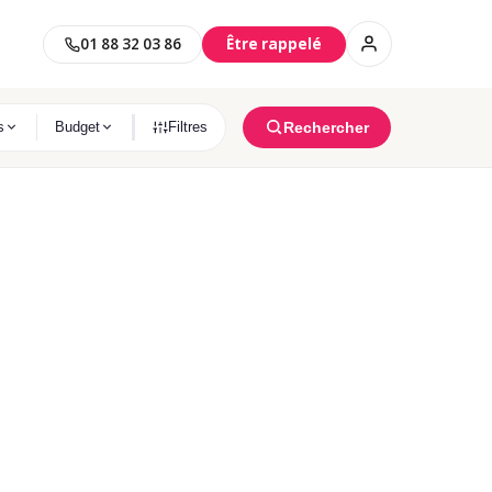
01 88 32 03 86
Être rappelé
S NEUFS PAR VILLE
Rechercher
s
Budget
Filtres
Saint-Maur-Des-Fossés
s
11 programmes immobilier trouvés
Clichy
és
6 programmes immobilier trouvés
Clamart
ON PROJET
és
10 programmes immobilier trouvés
Asnières-Sur-Seine
s
8 programmes immobilier trouvés
Habiter
Investir
Argenteuil
Résidence principale
Investissement locatif
s
5 programmes immobilier trouvés
Meudon
és
3 programmes immobilier trouvés