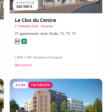
À PARTIR DE
162 000 €
Le Clos du Centre
er
1
trimestre 2028 · Gonesse
37 appartements neufs Studio, T2, T3, T4
LMNP / LMP, Residence Principale
Découvrir
À 6 KM
TVA RÉDUITE