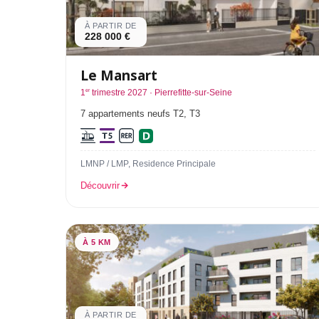
À PARTIR DE
228 000 €
Le Mansart
er
1
trimestre 2027 · Pierrefitte-sur-Seine
7 appartements neufs T2, T3
LMNP / LMP, Residence Principale
Découvrir
À 5 KM
À PARTIR DE