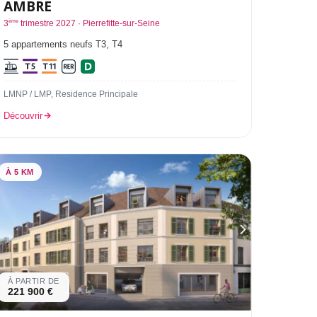
AMBRE
ème
3
trimestre 2027 · Pierrefitte-sur-Seine
5 appartements neufs T3, T4
LMNP / LMP, Residence Principale
Découvrir
À 5 KM
À PARTIR DE
221 900 €