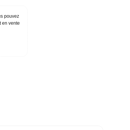
3 km
5 km
10 km
20 km
30 km+
ous pouvez
t en vente
IVRAISON JUSQU'À
Immédiate
2027
2028
2029
VA réduite
ispositif TVA à 5,5%
MÉTRO
RER
TRAMWAY