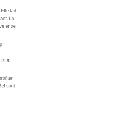
Elle fait
ant. La
ve entre
up
l
aucoup
rofiter
Bel sont