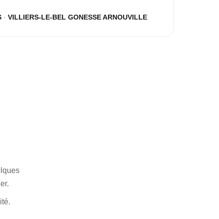
IGNES SNCF
S
·
VILLIERS-LE-BEL GONESSE ARNOUVILLE
elques
er.
ité.