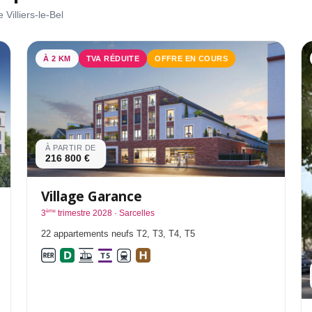
Villiers-le-Bel
À 2 KM
TVA RÉDUITE
OFFRE EN COURS
À PARTIR DE
216 800 €
Village Garance
ème
3
trimestre 2028 · Sarcelles
22 appartements neufs T2, T3, T4, T5