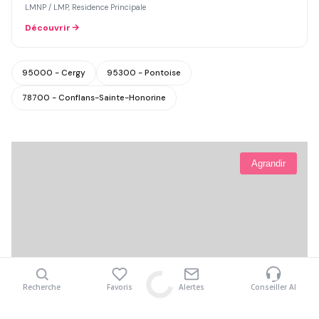
LMNP / LMP, Residence Principale
Découvrir
95000 - Cergy
95300 - Pontoise
78700 - Conflans-Sainte-Honorine
Agrandir
Voir la carte
Recherche
Favoris
Alertes
Conseiller AI