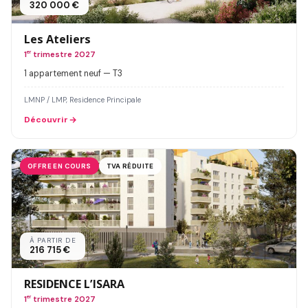
320 000 €
Les Ateliers
1
er
trimestre 2027
1 appartement neuf — T3
LMNP / LMP, Residence Principale
Découvrir
OFFRE EN COURS
TVA RÉDUITE
À PARTIR DE
216 715 €
RESIDENCE L’ISARA
1
er
trimestre 2027