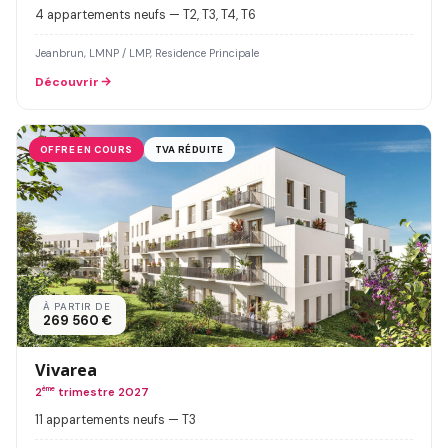
4 appartements neufs — T2, T3, T4, T6
Jeanbrun, LMNP / LMP, Residence Principale
Découvrir
OFFRE EN COURS
TVA RÉDUITE
À PARTIR DE
269 560 €
Vivarea
2
ème
trimestre 2027
11 appartements neufs — T3