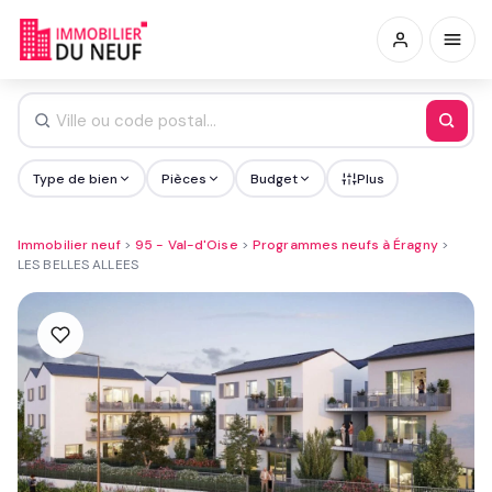
Type de bien
Pièces
Budget
Plus
Immobilier neuf
>
95 - Val-d'Oise
>
Programmes neufs à Éragny
>
LES BELLES ALLEES