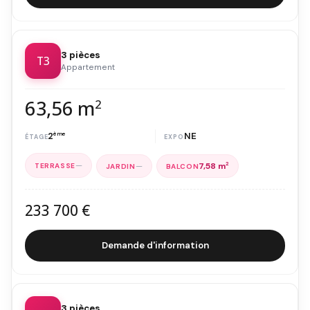
3 pièces
T3
Appartement
63,56 m
2
2
ème
NE
—
—
7,58 m
2
233 700 €
Demande d'information
3 pièces