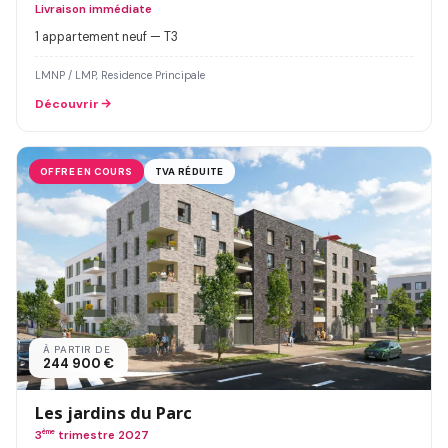
Livraison immédiate
1 appartement neuf — T3
LMNP / LMP, Residence Principale
Découvrir
OFFRE EN COURS
TVA RÉDUITE
À PARTIR DE
244 900 €
Les jardins du Parc
3
ème
trimestre 2027