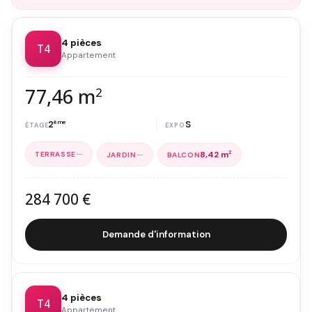
4 pièces
T4
Appartement
77,46 m
2
2
ème
S
—
—
8,42 m
2
284 700 €
Demande d'information
4 pièces
T4
Appartement