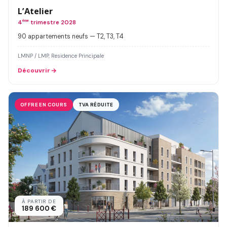
L’Atelier
4
ème
trimestre 2028
90 appartements neufs — T2, T3, T4
LMNP / LMP, Residence Principale
Découvrir
OFFRE EN COURS
TVA RÉDUITE
À PARTIR DE
189 600 €