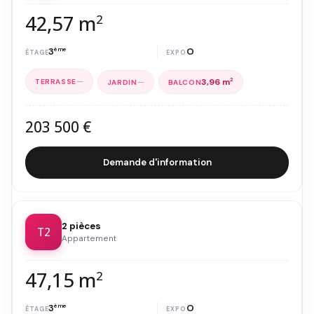
42,57 m
2
3
ème
O
—
—
3,96 m
2
203 500 €
Demande d'information
2 pièces
T2
Appartement
47,15 m
2
3
ème
O