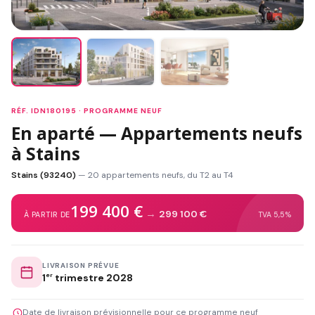
RÉF. IDN180195 · PROGRAMME NEUF
En aparté — Appartements neufs
à Stains
Stains (93240)
— 20 appartements neufs, du T2 au T4
199 400 €
→
299 100 €
À PARTIR DE
TVA 5,5%
LIVRAISON PRÉVUE
1
er
trimestre 2028
Date de livraison prévisionnelle pour ce programme neuf