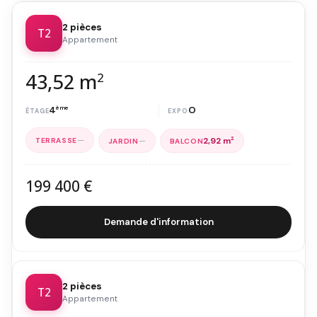
2 pièces
T2
Appartement
43,52 m
2
4
ème
O
—
—
2,92 m
2
199 400 €
Demande d'information
2 pièces
T2
Appartement