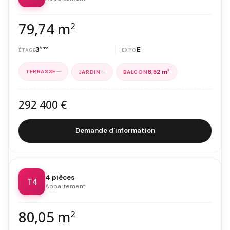
79,74 m
2
3
ème
E
—
—
6,52 m
2
292 400 €
Demande d'information
4 pièces
T4
Appartement
80,05 m
2