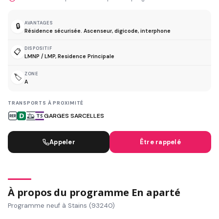
AVANTAGES
🔒
Résidence sécurisée. Ascenseur, digicode, interphone
DISPOSITIF
📋
LMNP / LMP, Residence Principale
ZONE
🏷️
A
TRANSPORTS À PROXIMITÉ
GARGES SARCELLES
Appeler
Être rappelé
À propos du programme En aparté
Programme neuf à Stains (93240)