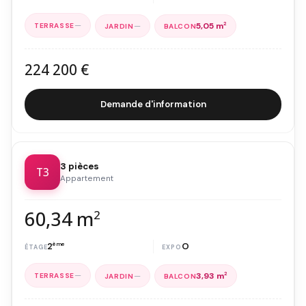
—
—
5,05 m
2
224 200 €
Demande d'information
3 pièces
T3
Appartement
60,34 m
2
2
ème
O
—
—
3,93 m
2