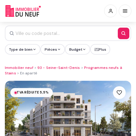
Type de bien
Pièces
Budget
Plus
Immobilier neuf
>
93 - Seine-Saint-Denis
>
Programmes neufs à
Stains
>
En aparté
TVA RÉDUITE 5,5%