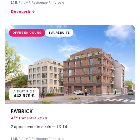
LMNP / LMP, Residence Principale
Découvrir
OFFRE EN COURS
TVA RÉDUITE
À PARTIR DE
443 979 €
FA’BRICK
4
ème
trimestre 2026
2 appartements neufs — T3, T4
LMNP / LMP, Residence Principale