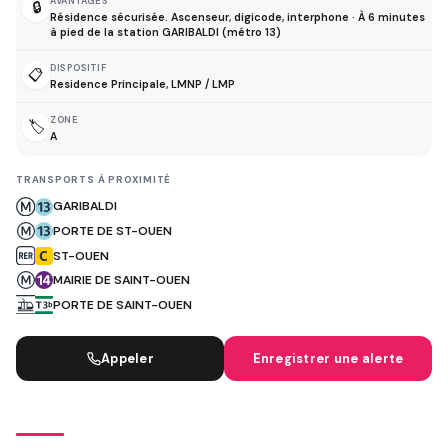
AVANTAGES
🔒
Résidence sécurisée. Ascenseur, digicode, interphone · À 6 minutes
à pied de la station GARIBALDI (métro 13)
DISPOSITIF
📋
Residence Principale, LMNP / LMP
ZONE
🏷️
A
TRANSPORTS À PROXIMITÉ
GARIBALDI
PORTE DE ST-OUEN
ST-OUEN
MAIRIE DE SAINT-OUEN
PORTE DE SAINT-OUEN
Appeler
Enregistrer une alerte