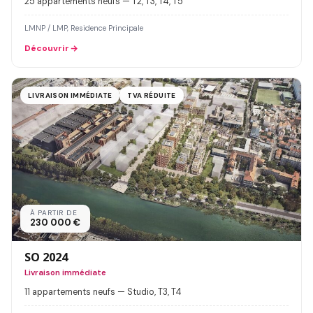
25 appartements neufs — T2, T3, T4, T5
LMNP / LMP, Residence Principale
Découvrir
LIVRAISON IMMÉDIATE
TVA RÉDUITE
À PARTIR DE
230 000 €
SO 2024
Livraison immédiate
11 appartements neufs — Studio, T3, T4