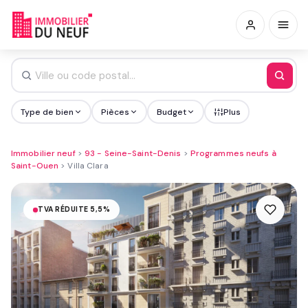
Type de bien
Pièces
Budget
Plus
Immobilier neuf
>
93 - Seine-Saint-Denis
>
Programmes neufs à
Saint-Ouen
>
Villa Clara
TVA RÉDUITE 5,5%