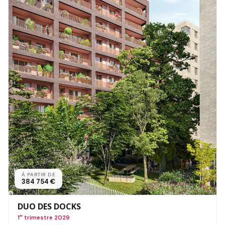
À PARTIR DE
384 754 €
DUO DES DOCKS
1
er
trimestre 2029