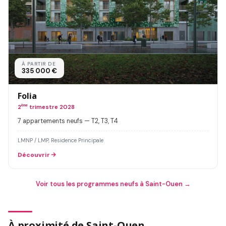
À PARTIR DE
335 000 €
Folia
2
ème
trimestre 2028
7 appartements neufs — T2, T3, T4
LMNP / LMP, Residence Principale
Découvrir
Voir tous les programmes neufs à Saint-Ouen →
À proximité de Saint-Ouen