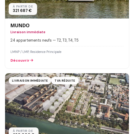
À PARTIR DE
321 687 €
MUNDO
Livraison immédiate
24 appartements neufs — T2, T3, T4, T5
LMNP / LMP, Residence Principale
Découvrir
LIVRAISON IMMÉDIATE
TVA RÉDUITE
À PARTIR DE