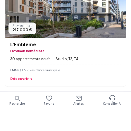
À PARTIR DE
217 000 €
L’Emblème
Livraison immédiate
30 appartements neufs — Studio, T3, T4
LMNP / LMP, Residence Principale
Découvrir
LIVRAISON IMMÉDIATE
Recherche
Favoris
Alertes
Conseiller AI
Nombre de pièces
Livraison jusqu'à
Type de bien
Budget maximum
Mon projet
Plus de filtres