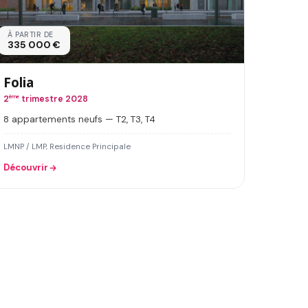
À PARTIR DE
335 000 €
Folia
2
ème
trimestre 2028
8 appartements neufs — T2, T3, T4
LMNP / LMP, Residence Principale
Découvrir