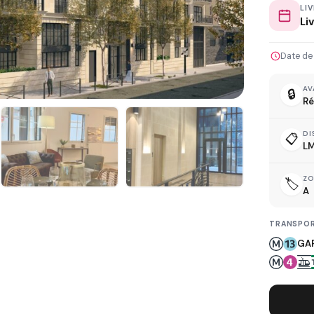
LI
Li
Date de
L
AV
🔒
Ré
DI
📋
LM
Z
🏷️
D
A
TRANSPOR
GAR
R