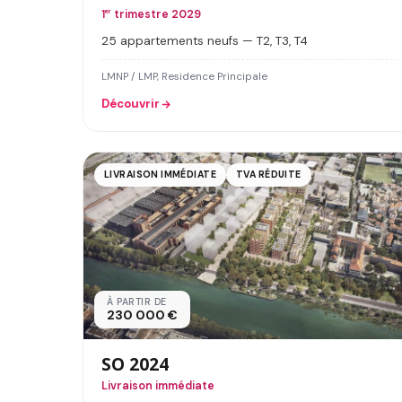
1
er
trimestre 2029
25 appartements neufs — T2, T3, T4
LMNP / LMP, Residence Principale
Découvrir
LIVRAISON IMMÉDIATE
TVA RÉDUITE
À PARTIR DE
230 000 €
SO 2024
Livraison immédiate