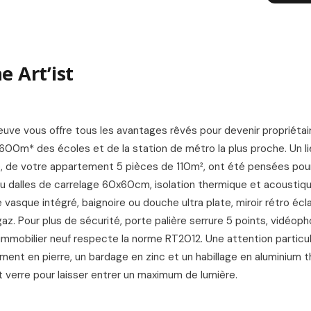
L
 Art’ist
uve vous offre tous les avantages rêvés pour devenir propriétai
600m* des écoles et de la station de métro la plus proche. Un li
, de votre appartement 5 pièces de 110m², ont été pensées pour
ou dalles de carrelage 60x60cm, isolation thermique et acoustiq
 vasque intégré, baignoire ou douche ultra plate, miroir rétro écl
 gaz. Pour plus de sécurité, porte palière serrure 5 points, vidéop
mmobilier neuf respecte la norme RT2012. Une attention particul
ment en pierre, un bardage en zinc et un habillage en aluminium 
et verre pour laisser entrer un maximum de lumière.