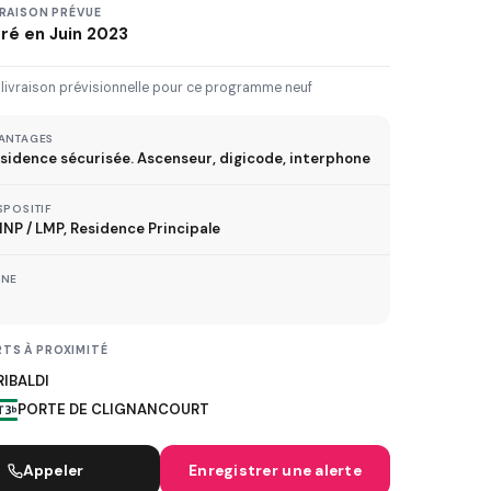
3 km
5 km
10 km
20 km
VRAISON PRÉVUE
vré en Juin 2023
30 km+
 livraison prévisionnelle pour ce programme neuf
IVRAISON JUSQU'À
ANTAGES
sidence sécurisée. Ascenseur, digicode, interphone
Immédiate
2027
2028
2029
SPOSITIF
NP / LMP, Residence Principale
TVA réduite
ONE
ispositif TVA à 5,5%
TS À PROXIMITÉ
IBALDI
MÉTRO
PORTE DE CLIGNANCOURT
ER
Appeler
Enregistrer une alerte
TRAMWAY