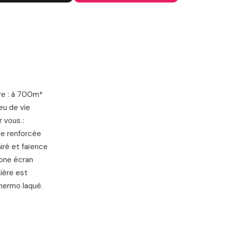
IGNES SNCF
re : à 700m*
eu de vie
 vous :
ue renforcée
airé et faïence
hone écran
ière est
thermo laqué.