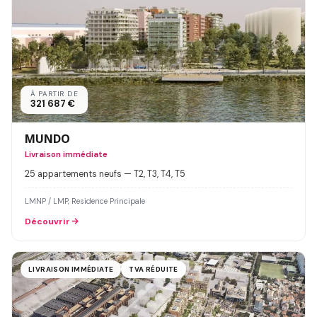
À PARTIR DE
321 687 €
MUNDO
Livraison immédiate
25 appartements neufs — T2, T3, T4, T5
LMNP / LMP, Residence Principale
Découvrir
LIVRAISON IMMÉDIATE
TVA RÉDUITE