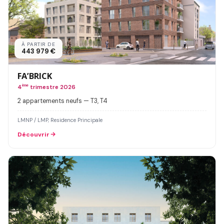
À PARTIR DE
443 979 €
FA’BRICK
4
ème
trimestre 2026
2 appartements neufs — T3, T4
LMNP / LMP, Residence Principale
Découvrir