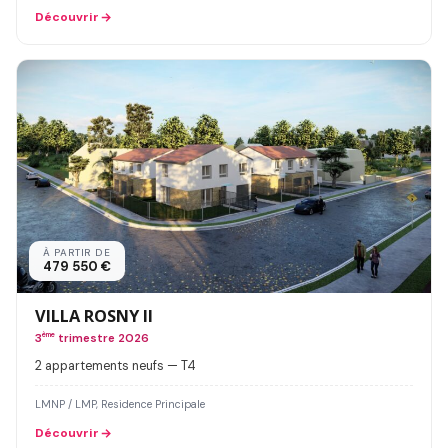
Découvrir
À PARTIR DE
479 550 €
VILLA ROSNY II
3
ème
trimestre 2026
2 appartements neufs — T4
LMNP / LMP, Residence Principale
Découvrir