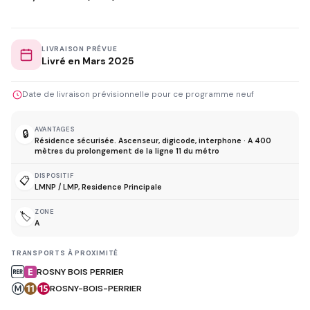
LIVRAISON PRÉVUE
Livré en Mars 2025
Date de livraison prévisionnelle pour ce programme neuf
AVANTAGES
🔒
Résidence sécurisée. Ascenseur, digicode, interphone · A 400
mètres du prolongement de la ligne 11 du métro
DISPOSITIF
📋
LMNP / LMP, Residence Principale
ZONE
🏷️
A
TRANSPORTS À PROXIMITÉ
ROSNY BOIS PERRIER
ROSNY-BOIS-PERRIER