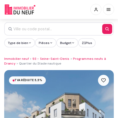
Type de bien
Pièces
Budget
Plus
Immobilier neuf
>
93 - Seine-Saint-Denis
>
Programmes neufs à
Drancy
>
Quartier du Stade nautique
TVA RÉDUITE 5,5%