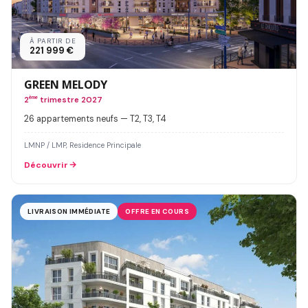
À PARTIR DE
221 999 €
GREEN MELODY
2
ème
trimestre 2027
26 appartements neufs — T2, T3, T4
LMNP / LMP, Residence Principale
Découvrir
LIVRAISON IMMÉDIATE
OFFRE EN COURS