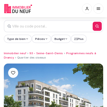
Type de bien
Pièces
Budget
Plus
Immobilier neuf
>
93 - Seine-Saint-Denis
>
Programmes neufs à
Drancy
>
Quartier des oiseaux