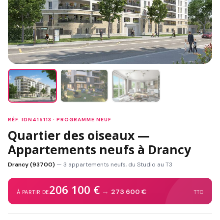
RÉF. IDN415113 · PROGRAMME NEUF
Quartier des oiseaux —
Appartements neufs à Drancy
Drancy (93700)
— 3 appartements neufs, du Studio au T3
206 100 €
→
273 600 €
À PARTIR DE
TTC