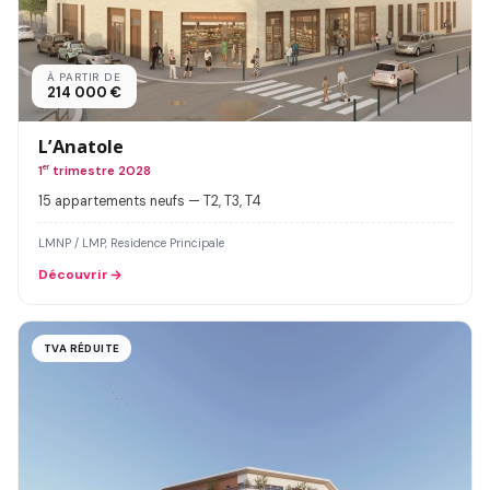
À PARTIR DE
214 000 €
L’Anatole
1
er
trimestre 2028
15 appartements neufs — T2, T3, T4
LMNP / LMP, Residence Principale
Découvrir
TVA RÉDUITE