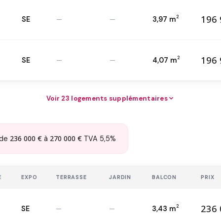
196 
2
SE
—
—
3,97 m
19
T2 — 1
er
2
196 
2
SE
—
—
4,07 m
19
T2 — 2
ème
2
Voir 23 logements supplémentaires
236 000 €
270 000 €
de
à
TVA 5,5%
E
EXPO
TERRASSE
JARDIN
BALCON
PRIX
236 
2
SE
—
—
3,43 m
23
T3 — 1
er
2