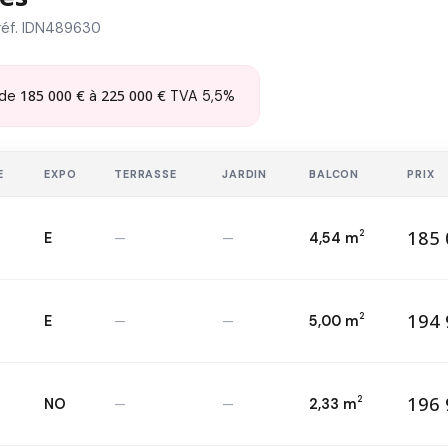
réf. IDN489630
185 000 €
225 000 €
de
à
TVA 5,5%
E
EXPO
TERRASSE
JARDIN
BALCON
PRIX
185 
2
E
—
—
4,54 m
18
T2 — 1
er
2
194 
2
E
—
—
5,00 m
19
T2 — 2
ème
2
196 
2
NO
—
—
2,33 m
19
T2 — 1
er
2