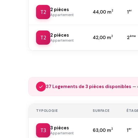
2 pièces
T2
2
er
44,00 m
1
Appartement
2 pièces
T2
2
ème
42,00 m
2
Appartement
37 Logements de 3 pièces disponibles
— 
TYPOLOGIE
SURFACE
ÉTAG
3 pièces
T3
2
er
63,00 m
1
Appartement