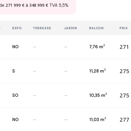
271 999 €
348 999 €
de
à
TVA 5,5%
E
EXPO
TERRASSE
JARDIN
BALCON
PRIX
271 
2
NO
—
—
7,76 m
27
T4 — 1
er
2
275 
2
S
—
—
11,28 m
27
T4 — 1
er
2
275 
2
SO
—
—
10,35 m
27
T4 — 4
ème
2
277 
2
NO
—
—
11,03 m
27
T4 — 2
ème
2