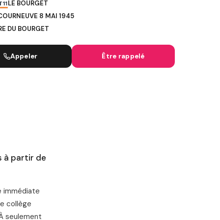
LE BOURGET
IGNES SNCF
COURNEUVE 8 MAI 1945
RE DU BOURGET
Appeler
Être rappelé
s à partir de
té immédiate
le collège
. À seulement