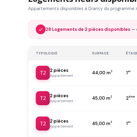
Appartements disponibles à Drancy du programme 
28 Logements de 2 pièces disponibles
— 
TYPOLOGIE
SURFACE
ÉTAG
2 pièces
T2
2
er
44,00 m
1
Appartement
2 pièces
T2
2
ème
45,00 m
2
Appartement
2 pièces
T2
2
er
45,00 m
1
Appartement