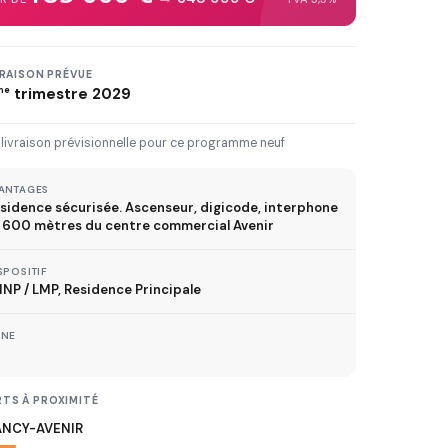
3 km
5 km
10 km
20 km
30 km+
VRAISON PRÉVUE
me
trimestre 2029
IVRAISON JUSQU'À
 livraison prévisionnelle pour ce programme neuf
Immédiate
2027
2028
2029
ANTAGES
sidence sécurisée. Ascenseur, digicode, interphone
A 600 mètres du centre commercial Avenir
TVA réduite
ispositif TVA à 5,5%
SPOSITIF
NP / LMP, Residence Principale
ONE
MÉTRO
ER
TS À PROXIMITÉ
ANCY-AVENIR
TRAMWAY