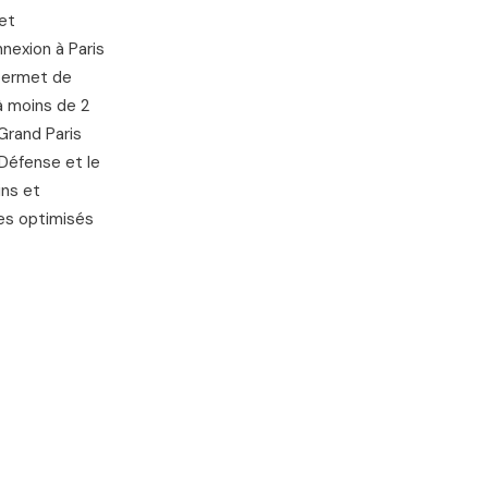
et
nexion à Paris
 permet de
 à moins de 2
 Grand Paris
 Défense et le
ins et
es optimisés