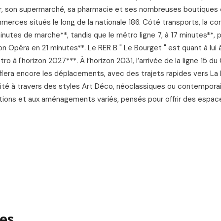
r, son supermarché, sa pharmacie et ses nombreuses boutiques 
erces situés le long de la nationale 186. Côté transports, la con
minutes de marche**, tandis que le métro ligne 7, à 17 minutes**,
ion Opéra en 21 minutes**. Le RER B " Le Bourget " est quant à lui
ro à l'horizon 2027***. À l’horizon 2031, l’arrivée de la ligne 15 du
ifiera encore les déplacements, avec des trajets rapides vers La
tité à travers des styles Art Déco, néoclassiques ou contempora
tions et aux aménagements variés, pensés pour offrir des espac
es