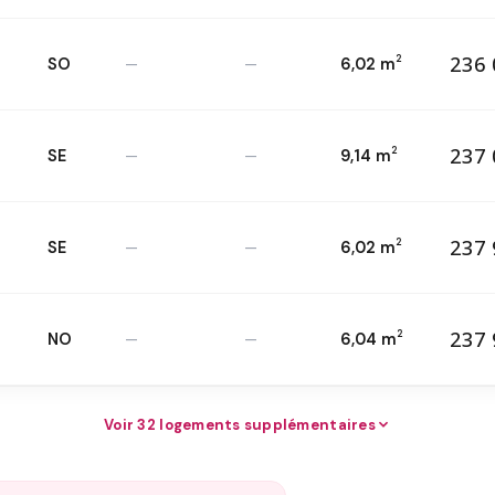
236 
2
SO
—
—
6,02 m
23
T3 — 2
ème
2
237 
2
SE
—
—
9,14 m
23
T3 — 1
er
2
237 
2
SE
—
—
6,02 m
23
T3 — 3
ème
2
237 
2
NO
—
—
6,04 m
23
T3 — 4
ème
2
Voir 32 logements supplémentaires