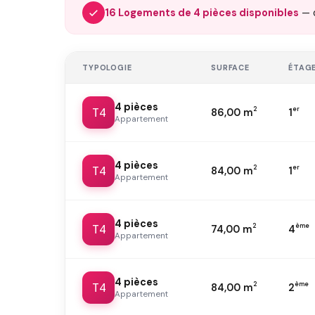
16 Logements de 4 pièces disponibles
— 
TYPOLOGIE
SURFACE
ÉTAG
4 pièces
T4
2
er
86,00 m
1
Appartement
4 pièces
T4
2
er
84,00 m
1
Appartement
4 pièces
T4
2
ème
74,00 m
4
Appartement
4 pièces
T4
2
ème
84,00 m
2
Appartement