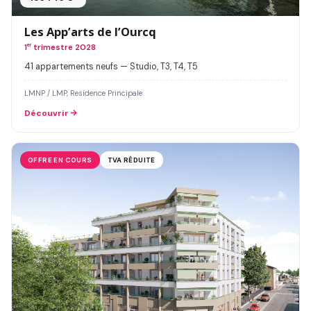
Les App’arts de l’Ourcq
1
er
trimestre 2028
41 appartements neufs — Studio, T3, T4, T5
LMNP / LMP, Residence Principale
Découvrir
OFFRE EN COURS
TVA RÉDUITE