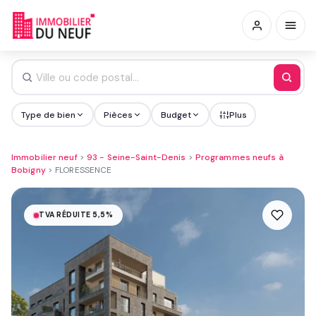
Type de bien
Pièces
Budget
Plus
Immobilier neuf
>
93 - Seine-Saint-Denis
>
Programmes neufs à
Bobigny
>
FLORESSENCE
TVA RÉDUITE 5,5%