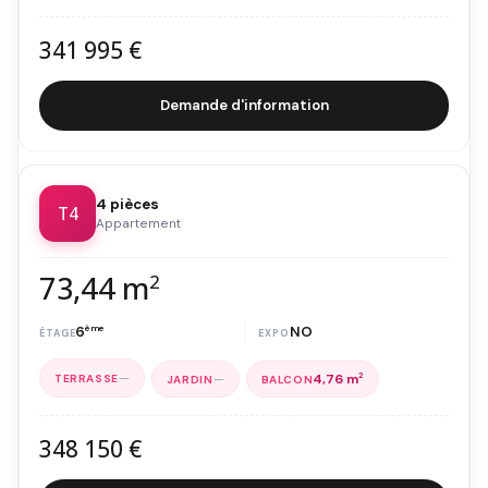
341 995 €
Demande d'information
4 pièces
T4
Appartement
73,44 m
2
6
ème
NO
—
—
4,76 m
2
348 150 €