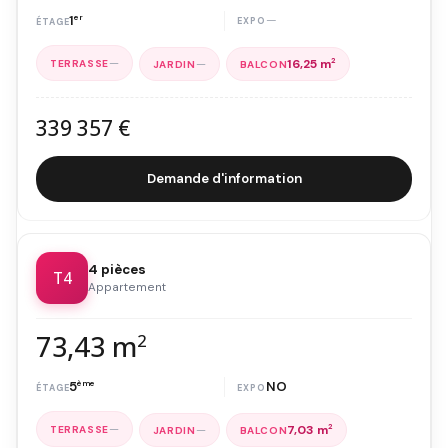
1
er
—
—
—
16,25 m
2
339 357 €
Demande d'information
4 pièces
T4
Appartement
73,43 m
2
5
ème
NO
—
—
7,03 m
2