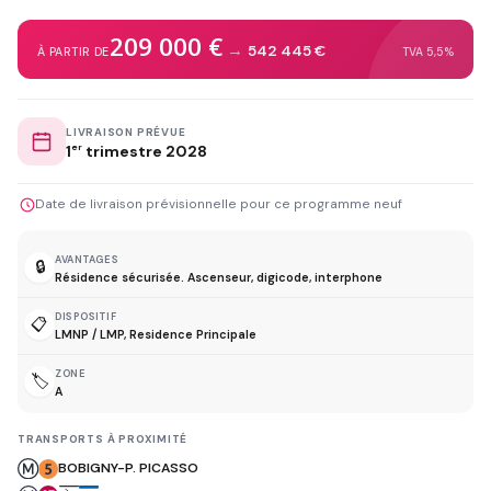
209 000 €
→
542 445 €
À PARTIR DE
TVA 5,5%
LIVRAISON PRÉVUE
1
er
trimestre 2028
Date de livraison prévisionnelle pour ce programme neuf
AVANTAGES
🔒
Résidence sécurisée. Ascenseur, digicode, interphone
DISPOSITIF
📋
LMNP / LMP, Residence Principale
ZONE
🏷️
A
TRANSPORTS À PROXIMITÉ
BOBIGNY-P. PICASSO