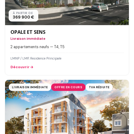
À PARTIR DE
369 900 €
OPALE ET SENS
Livraison immédiate
2 appartements neufs — T4, T5
LMNP / LMP, Residence Principale
Découvrir
LIVRAISON IMMÉDIATE
OFFRE EN COURS
TVA RÉDUITE