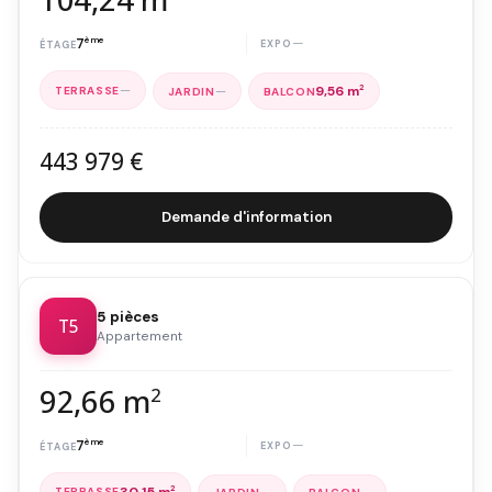
7
ème
—
—
—
9,56 m
2
443 979 €
Demande d'information
5 pièces
T5
Appartement
92,66 m
2
7
ème
—
30,15 m
2