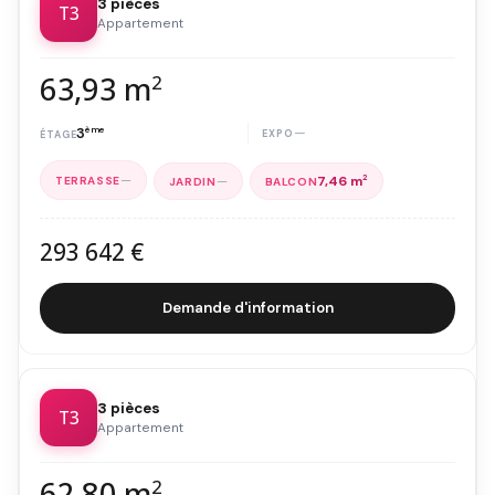
3 pièces
T3
Appartement
63,93 m
2
3
ème
—
—
—
7,46 m
2
293 642 €
Demande d'information
3 pièces
T3
Appartement
62,80 m
2