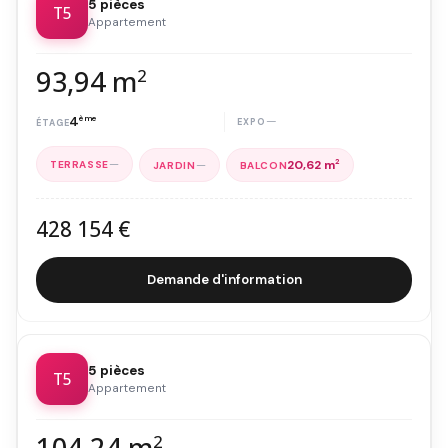
5 pièces
T5
Appartement
93,94 m
2
4
ème
—
—
—
20,62 m
2
428 154 €
Demande d'information
5 pièces
T5
Appartement
104,24 m
2