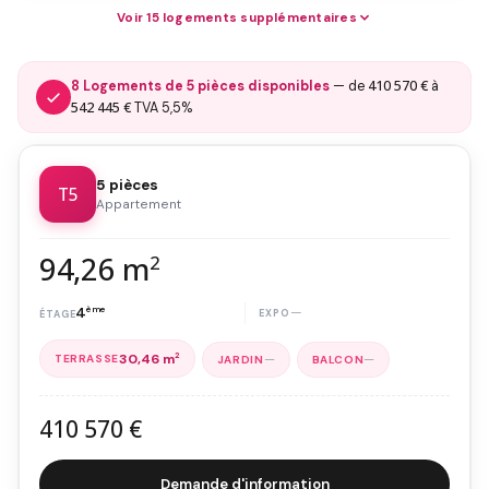
Voir 15 logements supplémentaires
410 570 €
8 Logements de 5 pièces disponibles
— de
à
542 445 €
TVA 5,5%
5 pièces
T5
Appartement
94,26 m
2
4
ème
—
30,46 m
2
—
—
410 570 €
Demande d'information