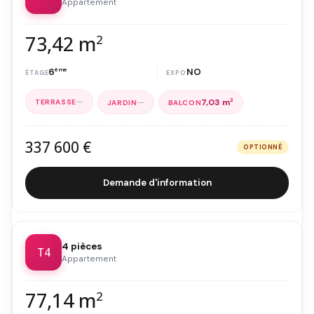
Appartement
73,42 m
2
6
ème
NO
—
—
7,03 m
2
337 600 €
OPTIONNÉ
Demande d'information
4 pièces
T4
Appartement
77,14 m
2