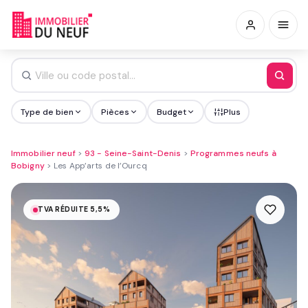
Type de bien
Pièces
Budget
Plus
Immobilier neuf
>
93 - Seine-Saint-Denis
>
Programmes neufs à
Bobigny
>
Les App’arts de l’Ourcq
TVA RÉDUITE 5,5%