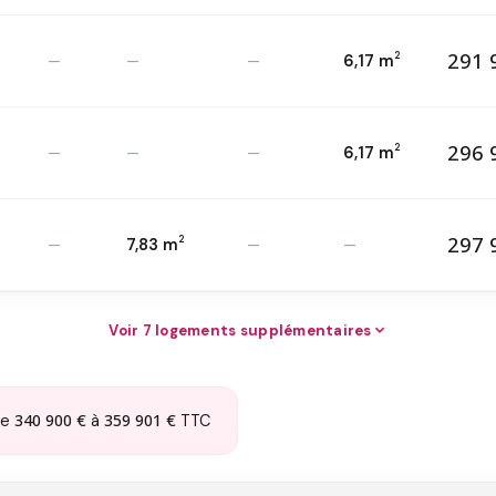
291 
2
—
—
—
6,17 m
29
T3 — 1
er
2
296 
2
—
—
—
6,17 m
29
T3 — 2
ème
2
297 
2
—
7,83 m
—
—
29
T3 — RDC
2
Voir 7 logements supplémentaires
340 900 €
359 901 €
de
à
TTC