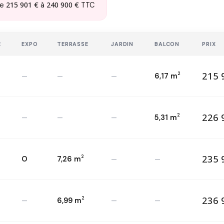
215 901 €
240 900 €
de
à
TTC
E
EXPO
TERRASSE
JARDIN
BALCON
PRIX
215 
2
—
—
—
6,17 m
21
T2 — 1
er
2
226 
2
—
—
—
5,31 m
22
T2 — RDC
2
235 
2
O
7,26 m
—
—
23
T2 — RDC
2
236 
2
—
6,99 m
—
—
23
T2 — RDC
2