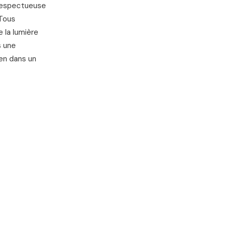
 respectueuse
 Tous
 la lumière
s une
en dans un