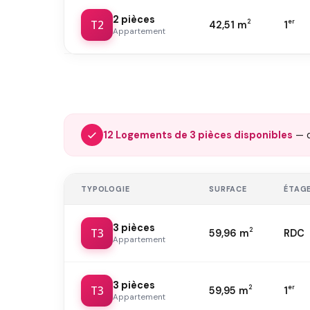
2 pièces
T2
2
er
42,51 m
1
Appartement
12 Logements de 3 pièces disponibles
— 
TYPOLOGIE
SURFACE
ÉTAG
3 pièces
T3
2
59,96 m
RDC
Appartement
3 pièces
T3
2
er
59,95 m
1
Appartement