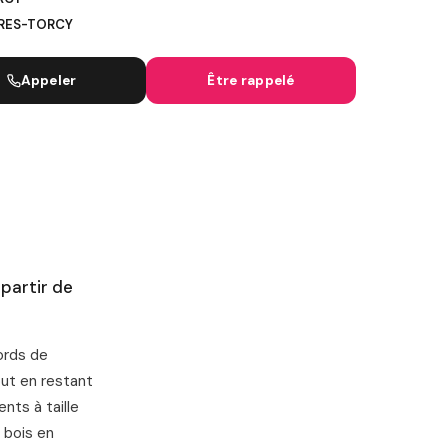
IRES-TORCY
IGNES SNCF
Appeler
Être rappelé
 partir de
ords de
out en restant
nts à taille
 bois en