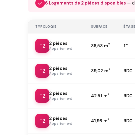
6 Logements de 2 pièces disponibles
— 
TYPOLOGIE
SURFACE
ÉTAG
2 pièces
T2
2
er
38,53 m
1
Appartement
2 pièces
T2
2
39,02 m
RDC
Appartement
2 pièces
T2
2
42,51 m
RDC
Appartement
2 pièces
T2
2
41,98 m
RDC
Appartement