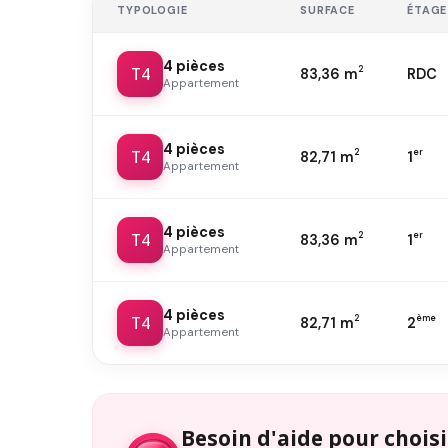
TYPOLOGIE
SURFACE
ÉTAGE
4 pièces
T4
2
83,36 m
RDC
Appartement
4 pièces
T4
2
er
82,71 m
1
Appartement
4 pièces
T4
2
er
83,36 m
1
Appartement
4 pièces
T4
2
ème
82,71 m
2
Appartement
Besoin d'aide pour choisi