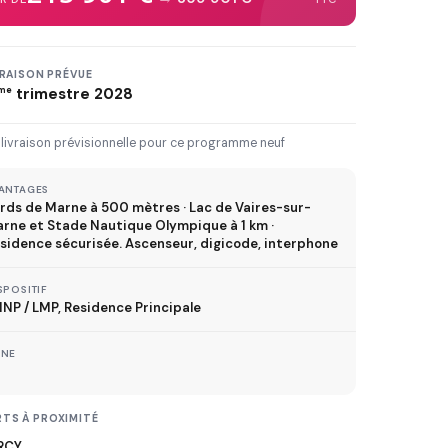
3 km
5 km
10 km
20 km
30 km+
VRAISON PRÉVUE
me
trimestre 2028
IVRAISON JUSQU'À
 livraison prévisionnelle pour ce programme neuf
Immédiate
2027
2028
2029
ANTAGES
rds de Marne à 500 mètres · Lac de Vaires-sur-
rne et Stade Nautique Olympique à 1 km ·
TVA réduite
sidence sécurisée. Ascenseur, digicode, interphone
ispositif TVA à 5,5%
SPOSITIF
NP / LMP, Residence Principale
ONE
MÉTRO
ER
TS À PROXIMITÉ
TRAMWAY
RCY