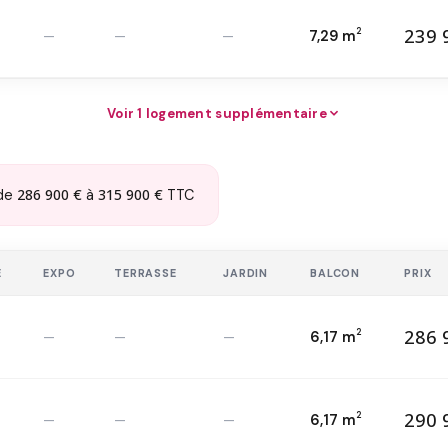
239 
2
—
—
—
7,29 m
23
T2 — 1
er
2
Voir 1 logement supplémentaire
286 900 €
315 900 €
de
à
TTC
E
EXPO
TERRASSE
JARDIN
BALCON
PRIX
286 
2
—
—
—
6,17 m
28
T3 — RDC
2
290 
2
—
—
—
6,17 m
29
T3 — 1
er
2