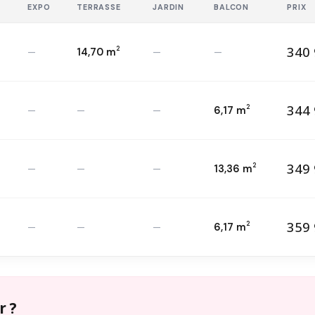
EXPO
TERRASSE
JARDIN
BALCON
PRIX
340 
2
—
14,70 m
—
—
34
T4 — RDC
2
344 
2
—
—
—
6,17 m
34
T4 — 1
er
2
349 
2
—
—
—
13,36 m
34
T4 — 1
er
2
359 
2
—
—
—
6,17 m
35
T4 — 2
ème
2
r ?