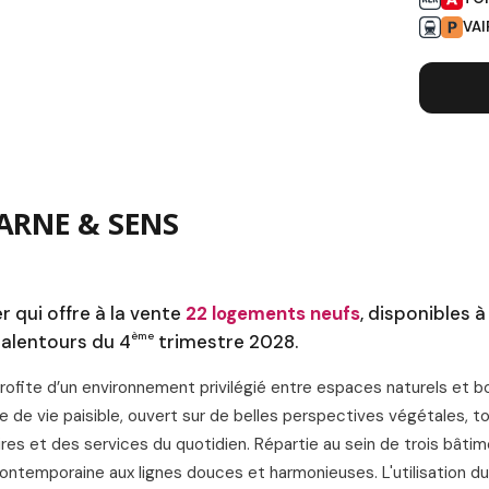
VA
L
ARNE & SENS
qui offre à la vente
22 logements neufs
, disponibles à
ème
x alentours du 4
trimestre 2028.
ofite d’un environnement privilégié entre espaces naturels et b
re de vie paisible, ouvert sur de belles perspectives végétales, t
 et des services du quotidien. Répartie au sein de trois bâtime
ontemporaine aux lignes douces et harmonieuses. L'utilisation du