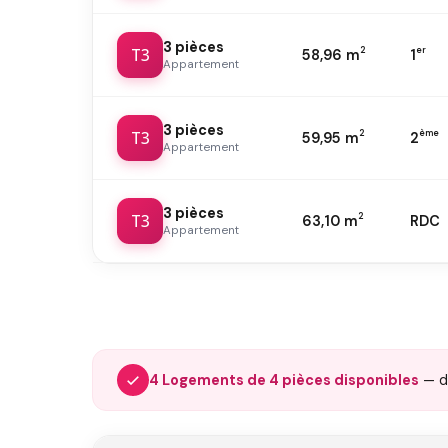
3 pièces
T3
2
er
58,96 m
1
Appartement
3 pièces
T3
2
ème
59,95 m
2
Appartement
3 pièces
T3
2
63,10 m
RDC
Appartement
4 Logements de 4 pièces disponibles
— 