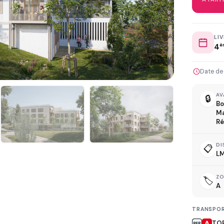
LI
4
è
L
Date de
AV
🔒
Bo
Ma
Ré
D
DI
📋
LM
Z
🏷️
A
R
TRANSPOR
TO