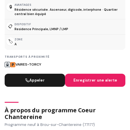
AVANTAGES
🔒
Résidence sécurisée. Ascenseur, digicode, interphone · Quartier
central bien équipé
DISPOSITIF
📋
Residence Principale, LMNP / LMP
ZONE
🏷️
A
TRANSPORTS À PROXIMITÉ
VAIRES-TORCY
Appeler
Enregistrer une alerte
À propos du programme Coeur
Chantereine
Programme neuf à Brou-sur-Chantereine (77177)