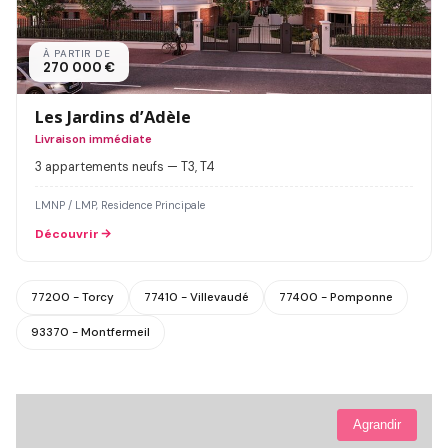
À PARTIR DE
270 000 €
Les Jardins d’Adèle
Livraison immédiate
3 appartements neufs — T3, T4
LMNP / LMP, Residence Principale
Découvrir
77200 - Torcy
77410 - Villevaudé
77400 - Pomponne
93370 - Montfermeil
Agrandir