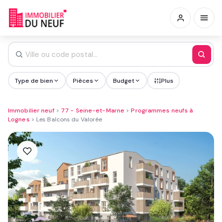
Type de bien
Pièces
Budget
Plus
Immobilier neuf
>
77 - Seine-et-Marne
>
Programmes neufs à
Lognes
>
Les Balcons du Valorée