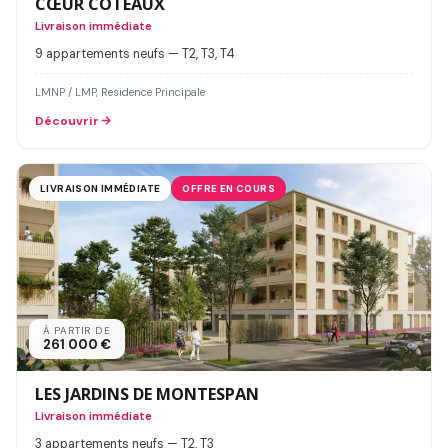
CŒUR COTEAUX
Livraison immédiate
9 appartements neufs — T2, T3, T4
LMNP / LMP, Residence Principale
Découvrir
LIVRAISON IMMÉDIATE
OFFRE EN COURS
À PARTIR DE
261 000 €
LES JARDINS DE MONTESPAN
Livraison immédiate
3 appartements neufs — T2, T3