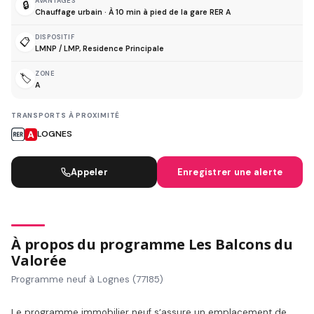
AVANTAGES
🔒
Chauffage urbain · À 10 min à pied de la gare RER A
DISPOSITIF
📋
LMNP / LMP, Residence Principale
ZONE
🏷️
A
TRANSPORTS À PROXIMITÉ
LOGNES
Appeler
Enregistrer une alerte
À propos du programme Les Balcons du
Valorée
Programme neuf à Lognes (77185)
Le programme immobilier neuf s’assure un emplacement de