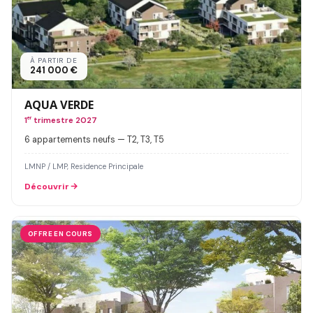
À PARTIR DE
241 000 €
AQUA VERDE
1
er
trimestre 2027
6 appartements neufs — T2, T3, T5
LMNP / LMP, Residence Principale
Découvrir
OFFRE EN COURS