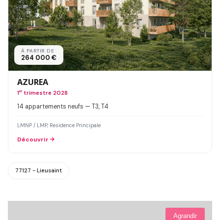
À PARTIR DE
264 000 €
AZUREA
1
er
trimestre 2028
14 appartements neufs — T3, T4
LMNP / LMP, Residence Principale
Découvrir
77127 - Lieusaint
Agrandir