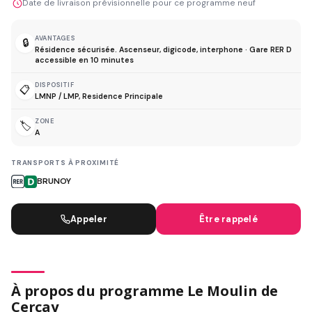
Date de livraison prévisionnelle pour ce programme neuf
AVANTAGES
🔒
Résidence sécurisée. Ascenseur, digicode, interphone · Gare RER D
accessible en 10 minutes
DISPOSITIF
📋
LMNP / LMP, Residence Principale
ZONE
🏷️
A
TRANSPORTS À PROXIMITÉ
BRUNOY
Appeler
Être rappelé
À propos du programme Le Moulin de
Cerçay