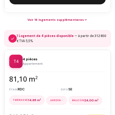
Voir 16 logements supplémentaires
312 850
1 Logement de 4 pièces disponible
— à partir de
€
TVA 5,5%
4 pièces
T4
Appartement
81,10 m
2
RDC
SE
14,65 m
2
—
24,00 m
2