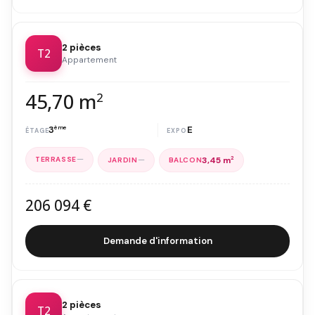
2 pièces
T2
Appartement
45,70 m
2
3
ème
E
—
—
3,45 m
2
206 094 €
Demande d'information
2 pièces
T2