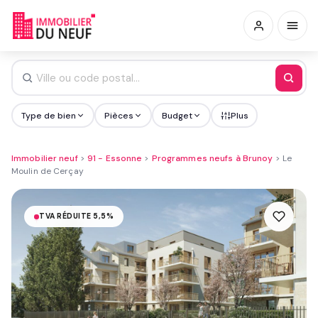
Type de bien
Pièces
Budget
Plus
Immobilier neuf
>
91 - Essonne
>
Programmes neufs à Brunoy
>
Le
Moulin de Cerçay
TVA RÉDUITE 5,5%