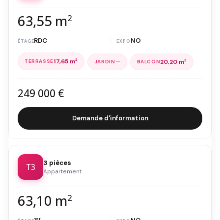
63,55 m
2
RDC
NO
17,65 m
2
—
20,20 m
2
249 000 €
Demande d'information
3 pièces
T3
Appartement
63,10 m
2
er