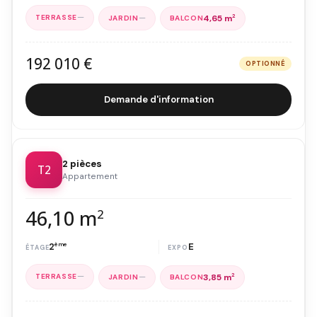
—
—
4,65 m
2
192 010 €
OPTIONNÉ
Demande d'information
2 pièces
T2
Appartement
46,10 m
2
2
ème
E
—
—
3,85 m
2