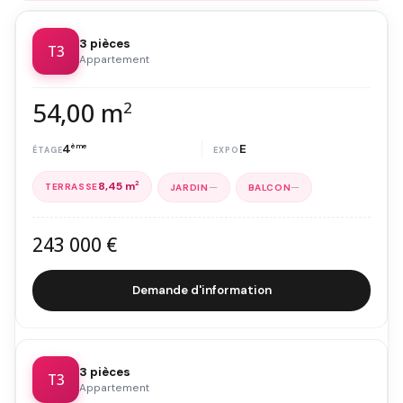
3 pièces
T3
Appartement
54,00 m
2
4
ème
E
8,45 m
2
—
—
243 000 €
Demande d'information
3 pièces
T3
Appartement