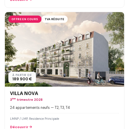
OFFRE EN COURS
TVA RÉDUITE
À PARTIR DE
189 900 €
VILLA NOVA
3
ème
trimestre 2028
24 appartements neufs — T2, T3, T4
LMNP / LMP, Residence Principale
Découvrir