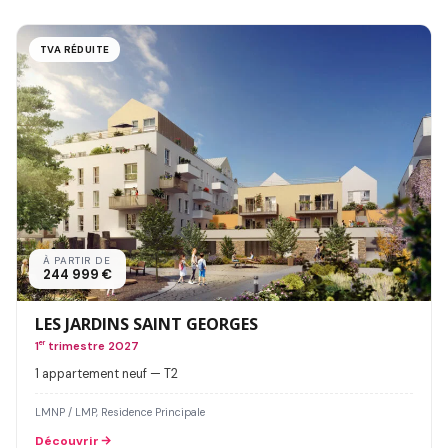
TVA RÉDUITE
À PARTIR DE
244 999 €
LES JARDINS SAINT GEORGES
1
er
trimestre 2027
1 appartement neuf — T2
LMNP / LMP, Residence Principale
Découvrir