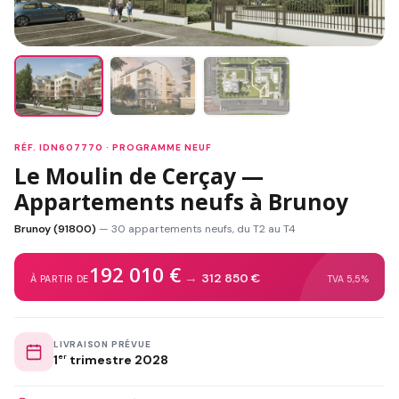
RÉF. IDN607770 · PROGRAMME NEUF
Le Moulin de Cerçay —
Appartements neufs à Brunoy
Brunoy (91800)
— 30 appartements neufs, du T2 au T4
192 010 €
→
312 850 €
À PARTIR DE
TVA 5,5%
LIVRAISON PRÉVUE
1
er
trimestre 2028