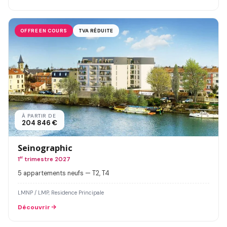
OFFRE EN COURS
TVA RÉDUITE
À PARTIR DE
204 846 €
Seinographic
1
er
trimestre 2027
5 appartements neufs — T2, T4
LMNP / LMP, Residence Principale
Découvrir