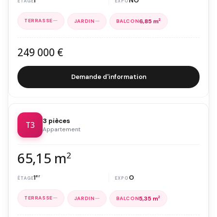
1
NO
—
—
6,85 m
2
249 000 €
Demande d'information
3 pièces
T3
Appartement
65,15 m
2
1
er
O
—
—
5,35 m
2