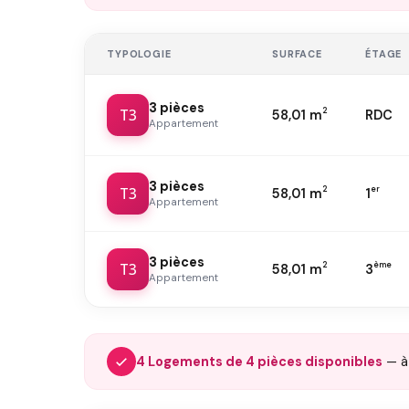
TYPOLOGIE
SURFACE
ÉTAGE
3 pièces
T3
2
58,01 m
RDC
Appartement
3 pièces
T3
2
er
58,01 m
1
Appartement
3 pièces
T3
2
ème
58,01 m
3
Appartement
4 Logements de 4 pièces disponibles
— à