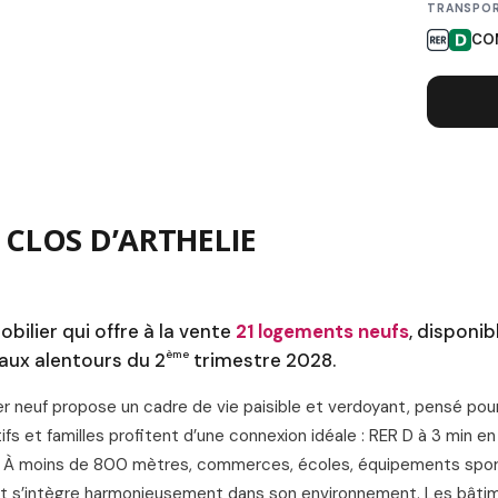
TRANSPOR
L
CO
 CLOS D’ARTHELIE
ilier qui offre à la vente
21 logements neufs
, disponib
ème
 aux alentours du 2
trimestre 2028.
er neuf propose un cadre de vie paisible et verdoyant, pensé pou
fs et familles profitent d’une connexion idéale : RER D à 3 min en
4). À moins de 800 mètres, commerces, écoles, équipements spor
rojet s’intègre harmonieusement dans son environnement. Les bâti