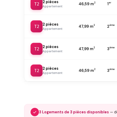
2 pièces
T2
2
er
46,59 m
1
Appartement
2 pièces
T2
2
ème
47,99 m
2
Appartement
2 pièces
T2
2
ème
47,99 m
3
Appartement
2 pièces
T2
2
ème
46,59 m
3
Appartement
3 Logements de 3 pièces disponibles
— 