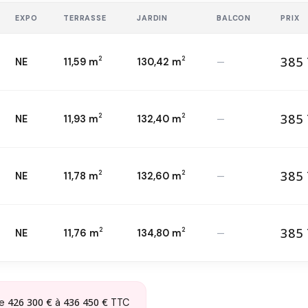
EXPO
TERRASSE
JARDIN
BALCON
PRIX
385 
2
2
NE
11,59 m
130,42 m
—
38
T4 — 5
ème
2
385 
2
2
NE
11,93 m
132,40 m
—
38
T4 — 6
ème
2
385 
2
2
NE
11,78 m
132,60 m
—
38
T4 — 7
ème
2
385 
2
2
NE
11,76 m
134,80 m
—
38
T4 — 1
er
2
426 300 €
436 450 €
de
à
TTC