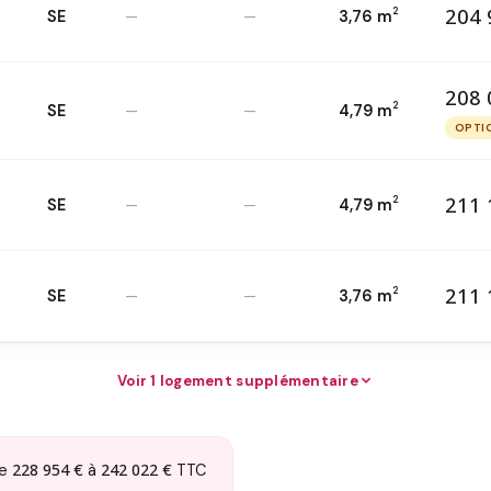
204 
2
SE
—
—
3,76 m
20
T2 — 1
er
2
208 
2
SE
—
—
4,79 m
20
T2 — 2
ème
2
OPTI
O
211 
2
SE
—
—
4,79 m
21
T2 — 3
ème
2
211 
2
SE
—
—
3,76 m
21
T2 — 3
ème
2
Voir 1 logement supplémentaire
228 954 €
242 022 €
de
à
TTC