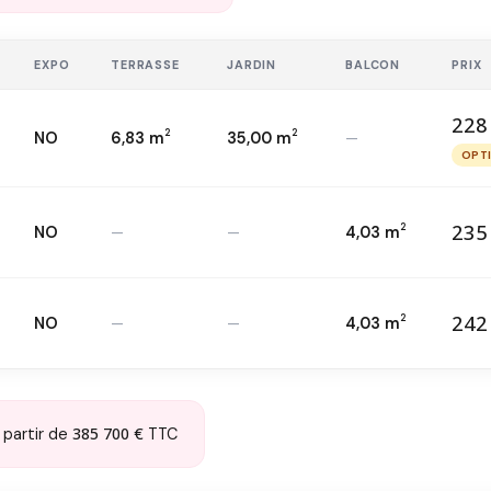
EXPO
TERRASSE
JARDIN
BALCON
PRIX
228
2
2
NO
6,83 m
35,00 m
—
22
T3 — RDC
2
OPT
O
235
2
NO
—
—
4,03 m
23
T3 — 1
er
2
242
2
NO
—
—
4,03 m
24
T3 — 3
ème
2
385 700 €
 partir de
TTC