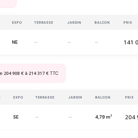
EXPO
TERRASSE
JARDIN
BALCON
PRIX
141 
NE
—
—
—
14
T1 — 1
er
2
204 908 €
214 317 €
de
à
TTC
E
EXPO
TERRASSE
JARDIN
BALCON
PRIX
204 
2
SE
—
—
4,79 m
20
T2 — 1
er
2