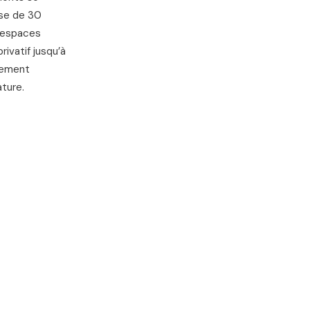
ose de 30
x espaces
rivatif jusqu’à
gement
ture.