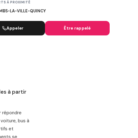
TS À PROXIMITÉ
IGNES SNCF
MBS-LA-VILLE-QUINCY
Appeler
Être rappelé
les à partir
r répondre
 voiture, bus à
tifs et
ments se