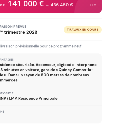
141 000 €
3 km
5 km
10 km
20 km
→
436 450 €
IR DE
TTC
30 km+
VRAISON PRÉVUE
TRAVAUX EN COURS
me
trimestre 2028
IVRAISON JUSQU'À
Immédiate
2027
2028
2029
 livraison prévisionnelle pour ce programme neuf
ANTAGES
sidence sécurisée. Ascenseur, digicode, interphone
TVA réduite
À 3 minutes en voiture, gare de « Quincy Combs-la-
ispositif TVA à 5,5%
lle » · Dans un rayon de 800 metres de nombreux
ommerces
SPOSITIF
NP / LMP, Residence Principale
MÉTRO
ONE
ER
TRAMWAY