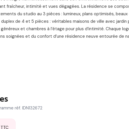
rant fraîcheur, intimité et vues dégagées. La résidence se comp
tements du studio au 3 pièces : lumineux, plans optimisés, beau
 duplex de 4 et 5 pièces : véritables maisons de ville avec jardin p
généreux et chambres à l’étage pour plus d’intimité. Chaque lo
ons soignées et du confort d’une résidence neuve entourée de na
es
gramme réf. IDN132672
TTC