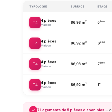
TYPOLOGIE
SURFACE
ÉTAGE
4 pièces
T4
2
ème
86,98 m
5
Maison
4 pièces
T4
2
ème
86,92 m
6
Maison
4 pièces
T4
2
ème
86,98 m
7
Maison
4 pièces
T4
2
er
86,92 m
1
Maison
7 Logements de 5 pièces disponibles
— 