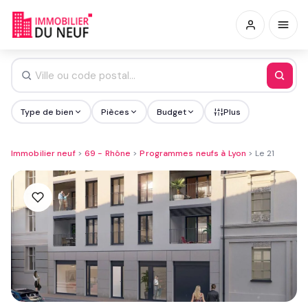
Type de bien
Pièces
Budget
Plus
Immobilier neuf
>
69 - Rhône
>
Programmes neufs à Lyon
>
Le 21