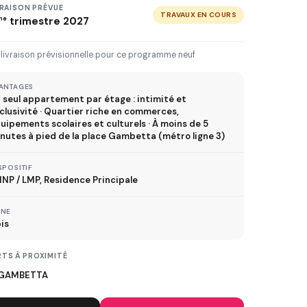
3 km
5 km
10 km
20 km
VRAISON PRÉVUE
TRAVAUX EN COURS
me
trimestre 2027
30 km+
 livraison prévisionnelle pour ce programme neuf
IVRAISON JUSQU'À
ANTAGES
 seul appartement par étage : intimité et
Immédiate
2027
2028
2029
clusivité · Quartier riche en commerces,
uipements scolaires et culturels · À moins de 5
nutes à pied de la place Gambetta (métro ligne 3)
TVA réduite
SPOSITIF
ispositif TVA à 5,5%
NP / LMP, Residence Principale
ONE
is
MÉTRO
TS À PROXIMITÉ
ER
GAMBETTA
TRAMWAY