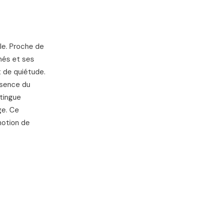
le. Proche de
hés et ses
 de quiétude.
ssence du
stingue
ge. Ce
notion de