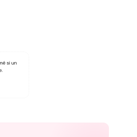
mé si un
e.